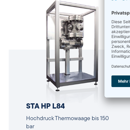
STA HP L84
Hochdruck Thermowaage bis 150
bar