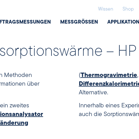
Wissen
Shop
FTRAGSMESSUNGEN
MESSGRÖSSEN
APPLIKATIO
dsorptionswärme – H
hen Methoden
(
Thermogravimetrie
ormationen über
Differenzkalorimetri
Alternative.
ein zweites
Innerhalb eines Experi
ionsanalysator
auch die Sorptionswä
änderung