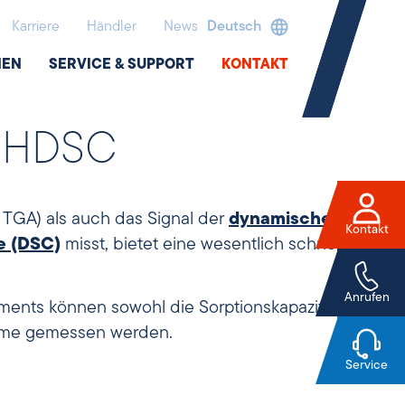
Karriere
Händler
News
Deutsch
NEN
SERVICE & SUPPORT
KONTAKT
P HDSC
, TGA) als auch das Signal der
dynamischen
Kontakt
e (DSC)
misst, bietet eine wesentlich schnellere
Anrufen
ments können sowohl die Sorptionskapazität als
rme gemessen werden.
Service