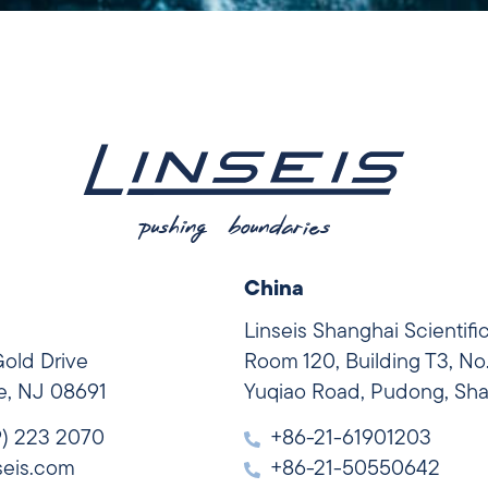
China
Linseis Shanghai Scientifi
Gold Drive
Room 120, Building T3, No
le, NJ 08691
Yuqiao Road, Pudong, Sh
9) 223 2070
+86-21-61901203
seis.com
+86-21-50550642