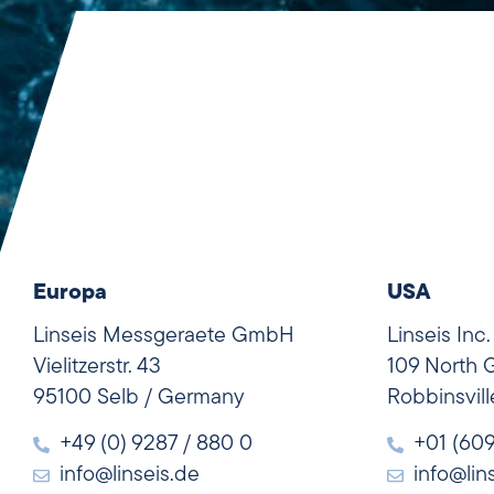
Europa
USA
Linseis Messgeraete GmbH
Linseis Inc.
Vielitzerstr. 43
109 North 
95100 Selb / Germany
Robbinsvil
+49 (0) 9287 / 880 0
+01 (60
info@linseis.de
info@lin