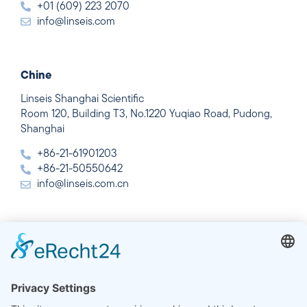
+01 (609) 223 2070
info@linseis.com
Chine
Linseis Shanghai Scientific
Room 120, Building T3, No.1220 Yuqiao Road, Pudong,
Shanghai
+86-21-61901203
+86-21-50550642
info@linseis.com.cn
Inde
Linseis Thermal Analysis India Pvt Ltd.
Plot 65, 2nd Floor, Sai Enclave,
Sector 23, Dwarka, 110077 New Delhi