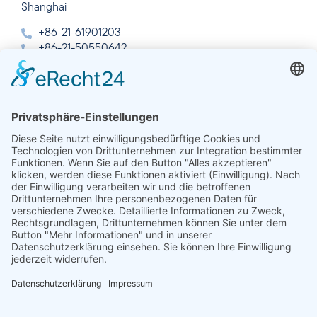
Shanghai
+86-21-61901203
+86-21-50550642
info@linseis.com.cn
Indien
Linseis Thermal Analysis India Pvt. Ltd.
Plot 65, 2nd Floor, Sai Enclave,
Sector 23, Dwarka, 110077 New Delhi
+91-11-42883851
sales@linseis.in