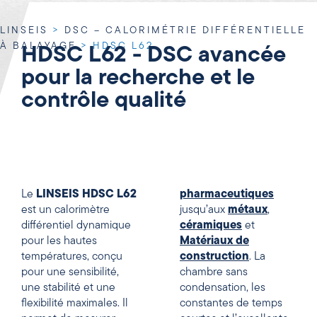
LINSEIS
>
DSC – CALORIMÉTRIE DIFFÉRENTIELLE
À BALAYAGE
>
HDSC L62
HDSC L62 - DSC avancée
pour la recherche et le
contrôle qualité
Le
LINSEIS HDSC L62
pharmaceutiques
est un calorimètre
jusqu’aux
métaux
,
différentiel dynamique
céramiques
et
pour les hautes
Matériaux de
températures, conçu
construction
. La
pour une sensibilité,
chambre sans
une stabilité et une
condensation, les
flexibilité maximales. Il
constantes de temps