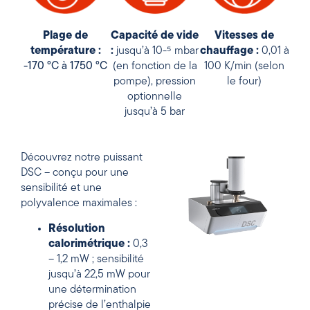
Capacité de vide
Plage de
Vitesses de
:
jusqu’à 10-⁵ mbar
température :
chauffage :
0,01 à
(en fonction de la
-170 °C à 1750 °C
100 K/min (selon
pompe), pression
le four)
optionnelle
jusqu’à 5 bar
Découvrez notre puissant
DSC – conçu pour une
sensibilité et une
polyvalence maximales :
Résolution
calorimétrique :
0,3
– 1,2 mW ; sensibilité
jusqu’à 22,5 mW pour
une détermination
précise de l’enthalpie