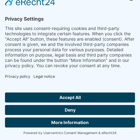
Combien coûte un HDSC L62 ?
Quel est le délai de livraison pour un HDSC
L62 ?
Quels types d'échantillons peuvent être
analysés avec un HDSC L62 ?
Quels sont les avantages du HDSC L62 par
rapport aux autres DSC ?
Hallo ich bin LINAI! Wie kann ich dir
helfen?
CONTACT