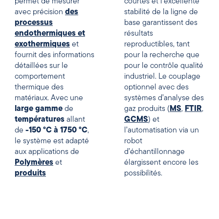
permet de mesurer
courtes et l’excellente
avec précision
des
stabilité de la ligne de
processus
base garantissent des
endothermiques et
résultats
exothermiques
et
reproductibles, tant
fournit des informations
pour la recherche que
détaillées sur le
pour le contrôle qualité
comportement
industriel. Le couplage
thermique des
optionnel avec des
matériaux. Avec une
systèmes d’analyse des
large gamme
de
gaz produits (
MS
,
FTIR
,
températures
allant
GCMS
) et
de
-150 °C à 1750 °C
,
l’automatisation via un
le système est adapté
robot
aux applications de
d’échantillonnage
Polymères
et
élargissent encore les
produits
possibilités.