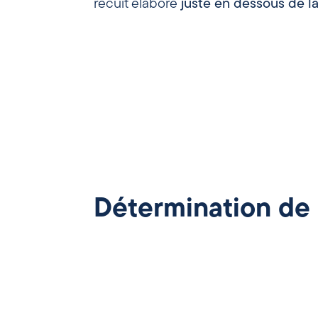
recuit élaboré
juste
en
dessous de l
Détermination de l