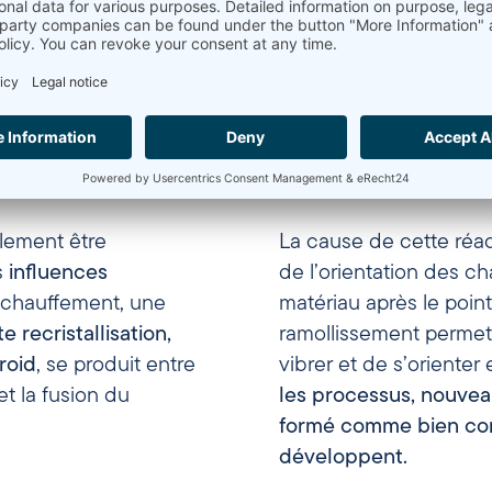
alement être
La cause de cette réac
s
influences
de l’orientation des ch
réchauffement, une
matériau après le point
te
recristallisation,
ramollissement permet
froid
, se produit entre
vibrer et de s’orienter
et la fusion du
les
processus,
nouvea
formé
comme
bien
c
développent.