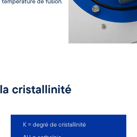
a
température de
fusion
.
a cristallinité
K = degré de cristallinité