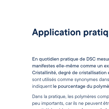
Application prati
En
quotidien
pratique
de
DSC
mesur
manifestes
elle-même
comme
un
ex
Cristallinité,
degré
de
cristallisation
sont utilisés comme synonymes dans l
indiquent
le
pourcentage
du
polymè
Dans la pratique, les polymères compl
peu importants, car ils ne peuvent êt