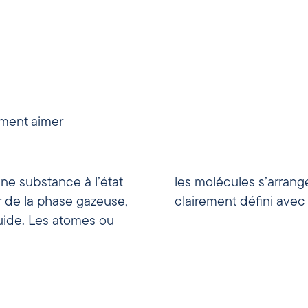
ement aimer
’une substance à l’état
 un réseau cristallin
tir de la phase gazeuse,
clairement défini avec
quide. Les atomes ou