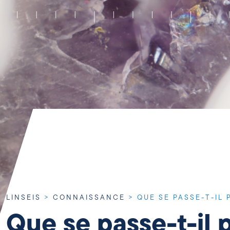
LINSEIS
>
CONNAISSANCE
>
QUE SE PASSE-T-IL 
Que se passe-t-il p