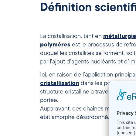
Définition scienti
La cristallisation, tant en
métallurgi
polymères
est le processus de refr
duquel les cristallites se forment, soi
par l’ajout d’agents nucléants et d’i
Ici, en raison de l’application princip
cristallisation
dans les polymères q
structure cristalline à travers des ré
portée.
Auparavant, ces chaînes moléculaires
état amorphe désordonné.