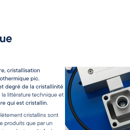
que
e,
cristallisation
othermique
pic.
et
degré
de la cristallinité
a littérature technique et
re
qui
est
cristallin
.
ètement cristallins sont
re produits que par un