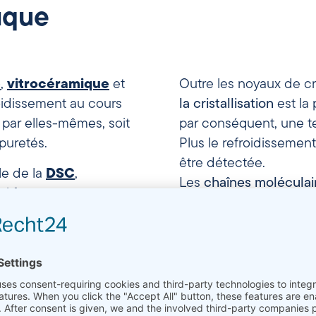
fique
e
,
vitrocéramique
et
Outre les noyaux de cris
oidissement au cours
la
cristallisation
est la
t par elles-mêmes, soit
par conséquent, une t
mpuretés.
Plus le refroidissement 
être détectée.
ale de la
DSC
,
Les
chaînes
moléculai
ui forment une
de temps pour s’orient
gions d’ordre à longue
 existaient dans un