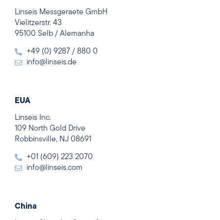
Linseis Messgeraete GmbH
Vielitzerstr. 43
95100 Selb / Alemanha
+49 (0) 9287 / 880 0
info@linseis.de
EUA
Linseis Inc.
109 North Gold Drive
Robbinsville, NJ 08691
+01 (609) 223 2070
info@linseis.com
China