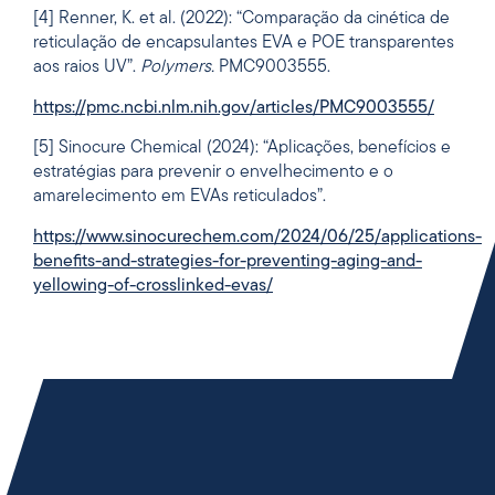
[4] Renner, K. et al. (2022): “Comparação da cinética de
reticulação de encapsulantes EVA e POE transparentes
aos raios UV”.
Polymers.
PMC9003555.
https://pmc.ncbi.nlm.nih.gov/articles/PMC9003555/
[5] Sinocure Chemical (2024): “Aplicações, benefícios e
estratégias para prevenir o envelhecimento e o
amarelecimento em EVAs reticulados”.
https://www.sinocurechem.com/2024/06/25/applications-
benefits-and-strategies-for-preventing-aging-and-
yellowing-of-crosslinked-evas/