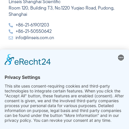
Linseis Shanghai Scientific
Room 120, Building T3, No.1220 Yuqiao Road, Pudong,
Shanghai
+86-21-61901203
+86-21-50550642
info@linseis.com.cn
Índia
Linseis Thermal Analysis India Pvt. Ltd.
Plot 65, 2nd Floor, Sai Enclave,
Setor 23, Dwarka, 110077 New Delhi
+91-11-42883851
sales@linseis.in