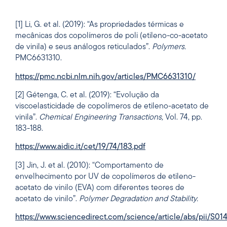
[1] Li, G. et al. (2019): “As propriedades térmicas e
mecânicas dos copolímeros de poli (etileno-co-acetato
de vinila) e seus análogos reticulados”.
Polymers.
PMC6631310.
https://pmc.ncbi.nlm.nih.gov/articles/PMC6631310/
[2] Gétenga, C. et al. (2019): “Evolução da
viscoelasticidade de copolímeros de etileno-acetato de
vinila”.
Chemical Engineering Transactions,
Vol. 74, pp.
183-188.
https://www.aidic.it/cet/19/74/183.pdf
[3] Jin, J. et al. (2010): “Comportamento de
envelhecimento por UV de copolímeros de etileno-
acetato de vinilo (EVA) com diferentes teores de
acetato de vinilo”.
Polymer Degradation and Stability.
https://www.sciencedirect.com/science/article/abs/pii/S0