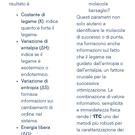
risultato è
molecola
bersaglio?
Costante di
Questi parametri non
legame (K)
: indica
solo aiutano a
quanto è forte il
identificare le molecole
legame.
di successo o di punta,
Variazione di
ma forniscono anche
entalpia (ΔH)
:
informazioni sul fatto
indica se il
che il legame sia
legame è
guidato dall’entropia o
esotermico o
dall’entalpia, un fattore
endotermico.
cruciale per la
Variazione di
successiva
entropia (ΔS)
:
ottimizzazione. La
fornisce
combinazione di valore
informazioni sui
informativo, semplicità
cambiamenti di
e immediatezza fisica
ordine nel
rende l
‘ITC
uno dei
sistema.
metodi più robusti per
Energia libera
la caratterizzazione dei
(ΔG)
: