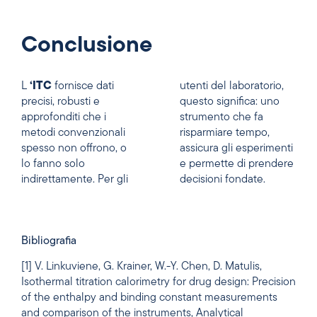
Conclusione
L
‘ITC
fornisce dati
utenti del laboratorio,
precisi, robusti e
questo significa: uno
approfonditi che i
strumento che fa
metodi convenzionali
risparmiare tempo,
spesso non offrono, o
assicura gli esperimenti
lo fanno solo
e permette di prendere
indirettamente. Per gli
decisioni fondate.
Bibliografia
[1] V. Linkuviene, G. Krainer, W.-Y. Chen, D. Matulis,
Isothermal titration calorimetry for drug design: Precision
of the enthalpy and binding constant measurements
and comparison of the instruments, Analytical