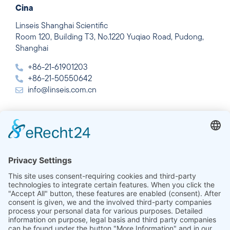
Cina
Linseis Shanghai Scientific
Room 120, Building T3, No.1220 Yuqiao Road, Pudong,
Shanghai
+86-21-61901203
+86-21-50550642
info@linseis.com.cn
India
Linseis Thermal Analysis India Pvt. Ltd.
Plot 65, 2nd Floor, Sai Enclave,
Sector 23, Dwarka, 110077 New Delhi
+91-11-42883851
sales@linseis.in