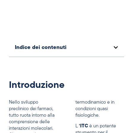
Indice dei contenuti
Introduzione
Nello sviluppo
termodinamico e in
preclinico dei farmaci,
condizioni quasi
tutto ruota intorno alla
fisiologiche.
comprensione delle
L
‘ITC
è un potente
interazioni molecolari.
strumento per il