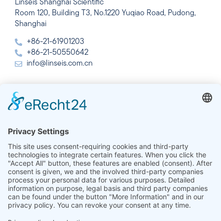
Linseis Shanghai Scientific
Room 120, Building T3, No.1220 Yuqiao Road, Pudong,
Shanghai
+86-21-61901203
+86-21-50550642
info@linseis.com.cn
India
Linseis Thermal Analysis India Pvt. Ltd.
Plot 65, 2nd Floor, Sai Enclave,
Sector 23, Dwarka, 110077 New Delhi
+91-11-42883851
sales@linseis.in