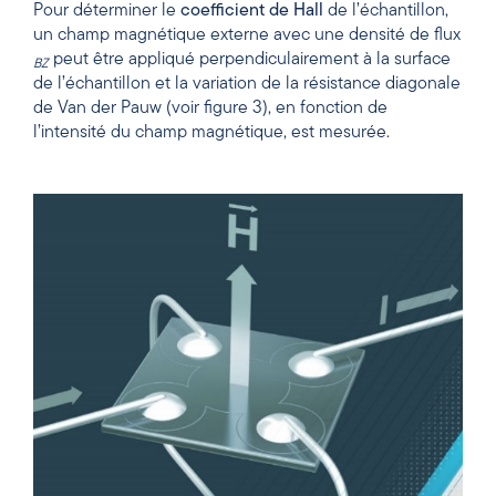
Pour déterminer le
coefficient de Hall
de l’échantillon,
un champ magnétique externe avec une densité de flux
peut être appliqué perpendiculairement à la surface
BZ
de l’échantillon et la variation de la résistance diagonale
de Van der Pauw (voir figure 3), en fonction de
l’intensité du champ magnétique, est mesurée.