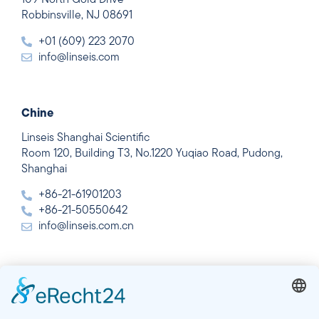
109 North Gold Drive
Robbinsville, NJ 08691
+01 (609) 223 2070
info@linseis.com
Chine
Linseis Shanghai Scientific
Room 120, Building T3, No.1220 Yuqiao Road, Pudong,
Shanghai
+86-21-61901203
+86-21-50550642
info@linseis.com.cn
Inde
Linseis Thermal Analysis India Pvt Ltd.