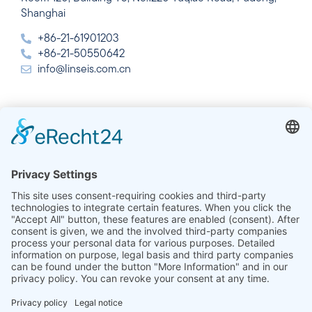
Shanghai
+86-21-61901203
+86-21-50550642
info@linseis.com.cn
Inde
Linseis Thermal Analysis India Pvt Ltd.
Plot 65, 2nd Floor, Sai Enclave,
Sector 23, Dwarka, 110077 New Delhi
+91-11-42883851
sales@linseis.in