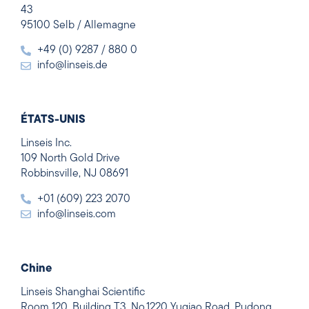
43
95100 Selb / Allemagne
+49 (0) 9287 / 880 0
info@linseis.de
ÉTATS-UNIS
Linseis Inc.
109 North Gold Drive
Robbinsville, NJ 08691
+01 (609) 223 2070
info@linseis.com
Chine
Linseis Shanghai Scientific
Room 120, Building T3, No.1220 Yuqiao Road, Pudong,