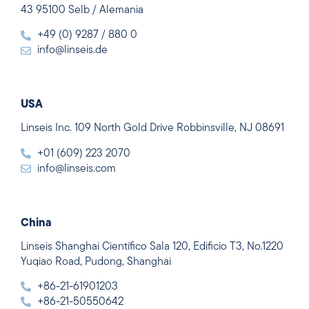
43 95100 Selb / Alemania
+49 (0) 9287 / 880 0
info@linseis.de
USA
Linseis Inc. 109 North Gold Drive Robbinsville, NJ 08691
+01 (609) 223 2070
info@linseis.com
China
Linseis Shanghai Científico Sala 120, Edificio T3, No.1220
Yuqiao Road, Pudong, Shanghai
+86-21-61901203
+86-21-50550642