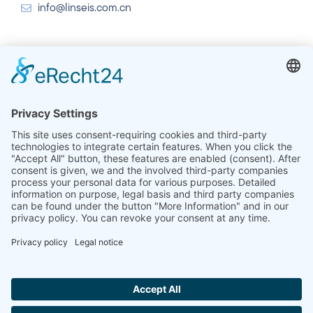
info@linseis.com.cn
India
Linseis Thermal Analysis India Pvt. Ltd. Parcela 65, 2ª
Planta, Sai Enclave, Sector 23, Dwarka, 110077 Nueva
Delhi
+91-11-42883851
sales@linseis.in
Hallo ich bin LINAI! Wie kann ich dir