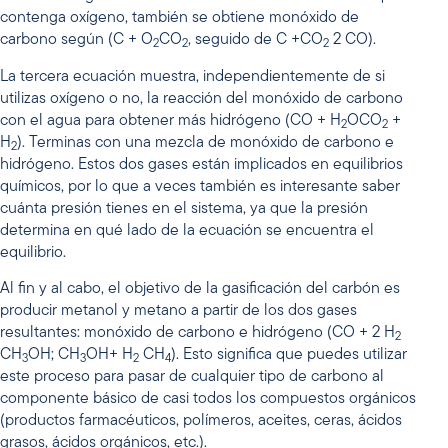
contenga oxígeno, también se obtiene monóxido de
carbono según (C + O
CO
, seguido de C +CO
2 CO).
2
2
2
La tercera ecuación muestra, independientemente de si
utilizas oxígeno o no, la reacción del monóxido de carbono
con el agua para obtener más hidrógeno (CO + H
OCO
+
2
2
H
). Terminas con una mezcla de monóxido de carbono e
2
hidrógeno. Estos dos gases están implicados en equilibrios
químicos, por lo que a veces también es interesante saber
cuánta presión tienes en el sistema, ya que la presión
determina en qué lado de la ecuación se encuentra el
equilibrio.
Al fin y al cabo, el objetivo de la gasificación del carbón es
producir metanol y metano a partir de los dos gases
resultantes: monóxido de carbono e hidrógeno (CO + 2 H
2
CH
OH; CH
OH+ H
CH
). Esto significa que puedes utilizar
3
3
2
4
este proceso para pasar de cualquier tipo de carbono al
componente básico de casi todos los compuestos orgánicos
(productos farmacéuticos, polímeros, aceites, ceras, ácidos
grasos, ácidos orgánicos, etc.).