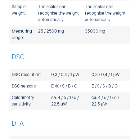
Sample
The scales can
The scales can
weight:
recognise the weight
recognise the weight
automatically
automatically
Measuring
25 / 2500 mg
35000 mg
range:
DSC
DSC resolution:
0,3 / 0,4 / 1 µW
0,3 / 0,4 / 1 µW
DSC sensors:
E /K / S / B / C
E /K / S / B / C
Calorimetry
ca. 4 / 6 / 17.6 /
ca. 4 / 6 / 17.6 /
sensitivity:
22.5 μW
22.5 μW
DTA