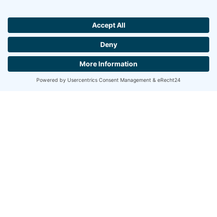
Yuqiao Road, Pudong, Shanghai
+86-21-61901203
+86-21-50550642
Hallo ich bin LINAI! Wie kann ich dir
helfen?
info@linseis.com.cn
CONTACTA CON NOSOTROS
India
Linseis Thermal Analysis India Pvt. Ltd. Parcela 65, 2ª
Planta, Sai Enclave, Sector 23, Dwarka, 110077 Nueva
Delhi
+91-11-42883851
sales@linseis.in