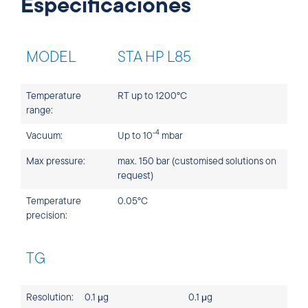
Especificaciones
MODEL
STA HP L85
Temperature
RT up to 1200°C
range:
-4
Vacuum:
Up to 10
mbar
Max pressure:
max. 150 bar (customised solutions on
request)
Temperature
0.05°C
precision:
TG
Resolution:
0.1 μg
0.1 μg