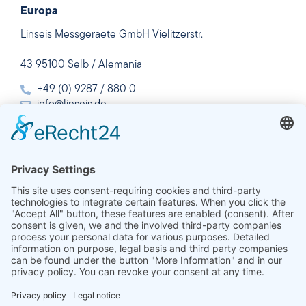
Europa
Linseis Messgeraete GmbH Vielitzerstr.
43 95100 Selb / Alemania
+49 (0) 9287 / 880 0
info@linseis.de
USA
Linseis Inc. 109 North Gold Drive Robbinsville, NJ 08691
+01 (609) 223 2070
info@linseis.com
China
Linseis Shanghai Científico Sala 120, Edificio T3, No.1220