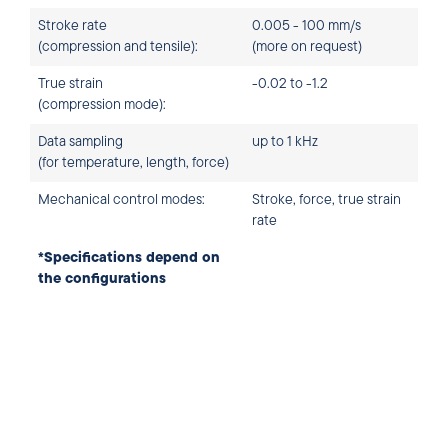
Stroke rate
0.005 - 100 mm/s
(compression and tensile):
(more on request)
True strain
-0.02 to -1.2
(compression mode):
Data sampling
up to 1 kHz
(for temperature, length, force)
Mechanical control modes:
Stroke, force, true strain
rate
*Specifications depend on
the configurations