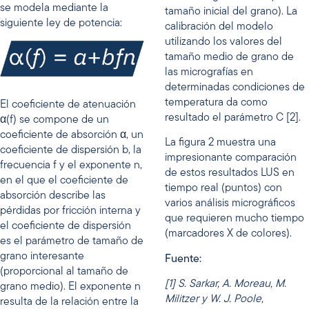
se modela mediante la
tamaño inicial del grano). La
siguiente ley de potencia:
calibración del modelo
utilizando los valores del
tamaño medio de grano de
las micrografías en
determinadas condiciones de
temperatura da como
El coeficiente de atenuación
resultado el parámetro C [2].
α(f) se compone de un
coeficiente de absorción α, un
La figura 2 muestra una
coeficiente de dispersión b, la
impresionante comparación
frecuencia f y el exponente n,
de estos resultados LUS en
en el que el coeficiente de
tiempo real (puntos) con
absorción describe las
varios análisis micrográficos
pérdidas por fricción interna y
que requieren mucho tiempo
el coeficiente de dispersión
(marcadores X de colores).
es el parámetro de tamaño de
grano interesante
Fuente:
(proporcional al tamaño de
[1] S. Sarkar, A. Moreau, M.
grano medio). El exponente n
Militzer y W. J. Poole,
resulta de la relación entre la