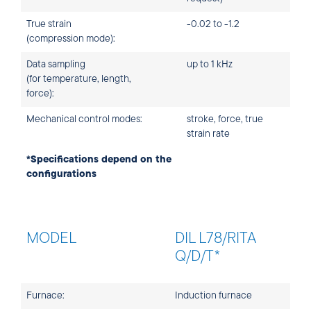
True strain
-0.02 to -1.2
(compression mode):
Data sampling
up to 1 kHz
(for temperature, length,
force):
Mechanical control modes:
stroke, force, true
strain rate
*Specifications depend on the
configurations
MODEL
DIL L78/RITA
Q/D/T*
Furnace:
Induction furnace