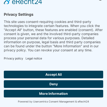
Programa con función de edición de texto
Seguridad de los datos en caso de apagón
Protección contra la rotura del termopar
Repite las mediciones con una introducción
mínima de parámetros
Evaluación de las mediciones actuales
Almacenamiento y exportación de análisis
Exportación e importación de datos en formato
ASCII
Exportación de datos a MS Excel
Análisis multimétodo (DSC TG, TMA, DIL, etc.)
Función zoom
1ª y 2ª derivación
Escala libre
Funciones DIL
Hallo ich bin LINAI! Wie kann ich dir
helfen?
Visualización de curvas relativas/absolutas de
contracción o dilatación
Visualización y cálculo del coeficiente de
dilatación técnico/físico
CONTACTA CON NOSOTROS
Funciones de evaluación semiautomáticas