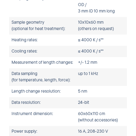
OD /
3 mm ID 10 mm long
Sample geometry
10x10x60 mm
(optional for heat treatment):
(others on request)
Heating rates:
≤ 4000 K / s**
Cooling rates:
≤ 4000 K / s**
Measurement of length changes:
+/- 1.2 mm
Data sampling
up to 1 kHz
(for temperature, length, force):
Length change resolution:
5 nm
Data resolution:
24-bit
Instrument dimension:
60x60x110 cm
(without accessories)
Power supply:
16 A, 208-230 V