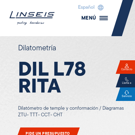
Español
MENÚ
Dilatometría
DIL L78
Contacto
RITA
Llama a
Servicio
Dilatómetro de temple y conformación / Diagramas
ZTU- TTT- CCT- CHT
PIDE UN PRESUPUESTO