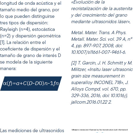
«Evolución de la
longitud de onda acústica y el
recristalización de la austenita
tamaño medio del grano, por
y del crecimiento del grano
lo que pueden distinguirse
mediante ultrasonidos láser»,
tres tipos de dispersión:
Rayleigh (n=4), estocástica
Metal. Mater. Trans. A Phys.
(n=2) y dispersión geométrica
Metall. Mater. Sci. vol. 39 A, nº
[1]. La relación entre el
4, pp. 897-907, 2008, doi:
coeficiente de dispersión y el
10.1007/s11661-007-9461-6.
tamaño de grano de interés D
se modela de la siguiente
[2] T. Garcin, J. H. Schmitt y M.
manera:
Militzer, «Insitu laser ultrasonic
grain size measurement in
superalloy INCONEL 718», J.
Alloys Compd. vol. 670, pp.
329-336, 2016, doi: 10.1016/j.
jallcom.2016.01.22
2.
Las mediciones de ultrasonidos