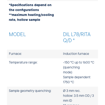
*Specifications depend on
the configurations
**maximum heating/cooling
rate, hollow sample
MODEL
DIL L78/RITA
Q/D *
Furnace:
Induction furnace
Temperature range:
-150 °C up to 1600 °C
(quenching
mode)
Sample dependent
1750 °C
Sample geometry quenching:
Ø 3 mm rec.
hollow: 3.5 mm OD / 3
mm ID