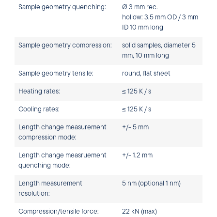
Sample geometry quenching:
Ø 3 mm rec.
hollow: 3.5 mm OD / 3 mm
ID 10 mm long
Sample geometry compression:
solid samples, diameter 5
mm, 10 mm long
Sample geometry tensile:
round, flat sheet
Heating rates:
≤ 125 K / s
Cooling rates:
≤ 125 K / s
Length change measurement
+/- 5 mm
compression mode:
Length change measruement
+/- 1.2 mm
quenching mode:
Length measurement
5 nm (optional 1 nm)
resolution:
Compression/tensile force:
22 kN (max)