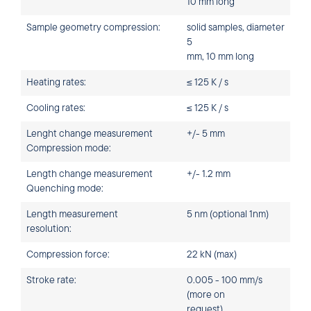
10 mm long
Sample geometry compression:
solid samples, diameter
5
mm, 10 mm long
Heating rates:
≤ 125 K / s
Cooling rates:
≤ 125 K / s
Lenght change measurement
+/- 5 mm
Compression mode:
Length change measurement
+/- 1.2 mm
Quenching mode:
Length measurement
5 nm (optional 1nm)
resolution:
Compression force:
22 kN (max)
Stroke rate:
0.005 - 100 mm/s
(more on
request)