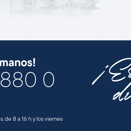
¡Es
ámanos!
/880 0
di
 de 8 a 16 h y los viernes