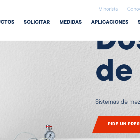
Dispositivos 
Minorista
Conoc
UCTOS
SOLICITAR
MEDIDAS
APLICACIONES
Do
de
Sistemas de mez
PIDE UN PRE