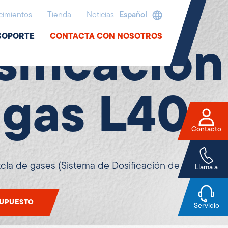
adicionales y soporte
imientos
Tienda
Noticias
Español
SOPORTE
CONTACTA CON NOSOTROS
sificación
 gas L40
Contacto
cla de gases (Sistema de Dosificación de Gases – 
Llama a
SUPUESTO
Servicio