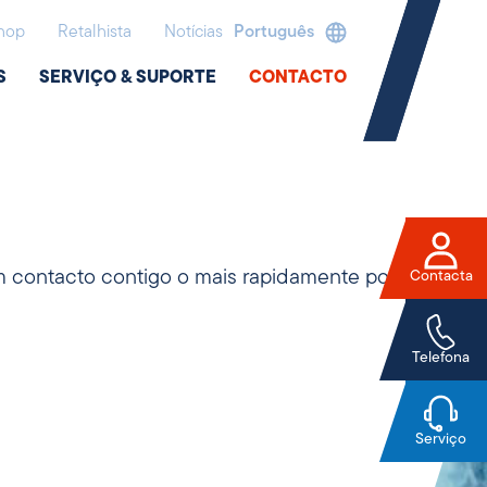
hop
Retalhista
Notícias
Português
S
SERVIÇO & SUPORTE
CONTACTO
 contacto contigo o mais rapidamente possível.
Contacta
Telefona
Serviço