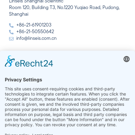
Linseis Shanghai Scientific
Room 120, Building T3, No.1220 Yuqiao Road, Pudong,
Shanghai
+86-21-61901203
+86-21-50550642
info@linseis.com.cn
India
Linseis Thermal Analysis India Pvt. Ltd.
Plot 65, 2nd Floor, Sai Enclave,
Sector 23, Dwarka, 110077 New Delhi
+91-11-42883851
sales@linseis.in