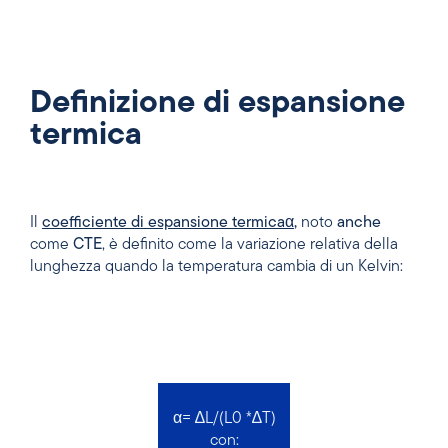
Definizione di espansione
termica
Il
coefficiente di espansione termicaα
,
noto
anche
come
CTE
, è definito come la variazione relativa della
lunghezza quando la temperatura cambia di un Kelvin:
α= ∆L/(L0 *∆T)
con: