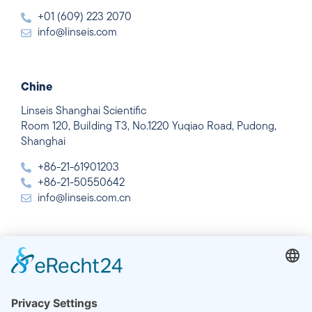
+01 (609) 223 2070
info@linseis.com
Chine
Linseis Shanghai Scientific
Room 120, Building T3, No.1220 Yuqiao Road, Pudong,
Shanghai
+86-21-61901203
+86-21-50550642
info@linseis.com.cn
Inde
Linseis Thermal Analysis India Pvt Ltd.
Plot 65, 2nd Floor, Sai Enclave,
Sector 23, Dwarka, 110077 New Delhi