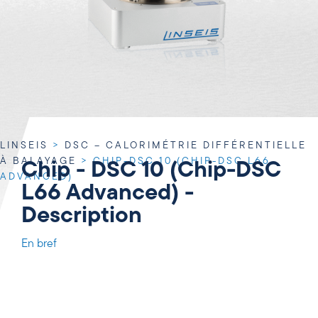
LINSEIS
>
DSC – CALORIMÉTRIE DIFFÉRENTIELLE
À BALAYAGE
>
CHIP-DSC 10 (CHIP-DSC L66
Chip - DSC 10 (Chip-DSC
ADVANCED)
L66 Advanced) -
Description
En bref