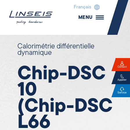
Français
MENU
Calorimétrie différentielle
dynamique
Chip-DSC
Contact
Appeler
10
Service
(Chip-DSC
L66