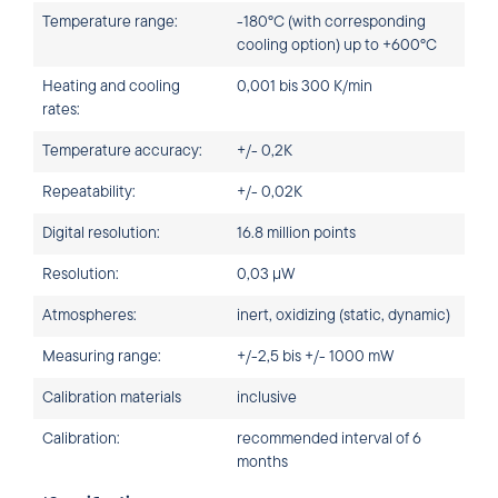
Temperature range:
-180°C (with corresponding
cooling option) up to +600°C
Heating and cooling
0,001 bis 300 K/min
rates:
Temperature accuracy:
+/- 0,2K
Repeatability:
+/- 0,02K
Digital resolution:
16.8 million points
Resolution:
0,03 µW
Atmospheres:
inert, oxidizing (static, dynamic)
Measuring range:
+/-2,5 bis +/- 1000 mW
Calibration materials
inclusive
Calibration:
recommended interval of 6
months