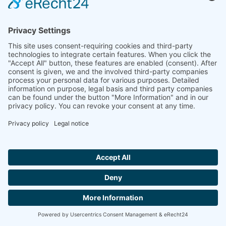
Vidéos
DSC à puce dans l'application
Présentation du produit Chip-DSC
Hallo ich bin LINAI! Wie kann ich dir
helfen?
CONTACT