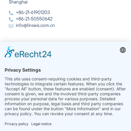
Shanghai
+86-21-61901203
+86-21-50550642
info@linseis.com.cn
Inde
Linseis Thermal Analysis India Pvt Ltd.
Plot 65, 2nd Floor, Sai Enclave,
Sector 23, Dwarka, 110077 New Delhi
+91-11-42883851
sales@linseis.in