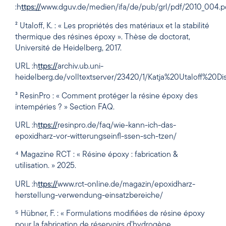
:h
ttps://
www.dguv.de/medien/ifa/de/pub/grl/pdf/2010_004.p
² Utaloff, K. : « Les propriétés des matériaux et la stabilité
thermique des résines époxy ». Thèse de doctorat,
Université de Heidelberg, 2017.
URL :h
ttps://
archiv.ub.uni-
heidelberg.de/volltextserver/23420/1/Katja%20Utaloff%20Dis
³ ResinPro : « Comment protéger la résine époxy des
intempéries ? » Section FAQ.
URL :h
ttps://
resinpro.de/faq/wie-kann-ich-das-
epoxidharz-vor-witterungseinfl-ssen-sch-tzen/
⁴ Magazine RCT : « Résine époxy : fabrication &
utilisation. » 2025.
URL :h
ttps://
www.rct-online.de/magazin/epoxidharz-
herstellung-verwendung-einsatzbereiche/
⁵ Hübner, F. : « Formulations modifiées de résine époxy
pour la fabrication de réservoirs d’hydrogène