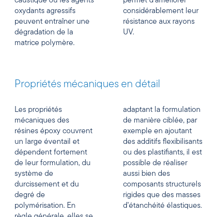
caustique ou les agents
permet d’améliorer
oxydants agressifs
considérablement leur
peuvent entraîner une
résistance aux rayons
dégradation de la
UV.
matrice polymère.
Propriétés mécaniques en détail
Les propriétés
adaptant la formulation
mécaniques des
de manière ciblée, par
résines époxy couvrent
exemple en ajoutant
un large éventail et
des additifs flexibilisants
dépendent fortement
ou des plastifiants, il est
de leur formulation, du
possible de réaliser
système de
aussi bien des
durcissement et du
composants structurels
degré de
rigides que des masses
polymérisation. En
d’étanchéité élastiques.
règle générale, elles se