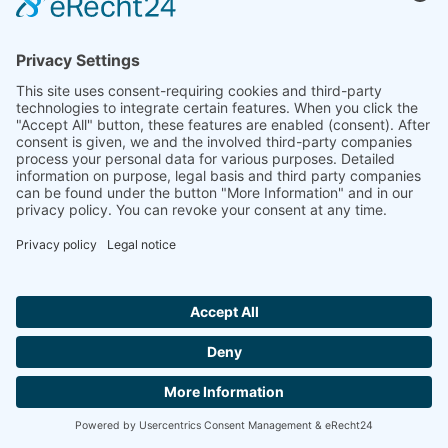
Ou vous avez encore des questions ?
N'hésitez pas à nous contacter !
09287/880-53
Hallo ich bin LINAI! Wie kann ich dir
Alexandra
helfen?
09287/880-53
CONTACT