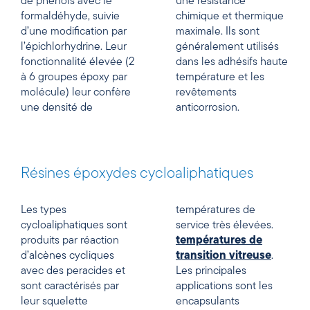
de phénols avec le
une résistance
formaldéhyde, suivie
chimique et thermique
d’une modification par
maximale. Ils sont
l’épichlorhydrine. Leur
généralement utilisés
fonctionnalité élevée (2
dans les adhésifs haute
à 6 groupes époxy par
température et les
molécule) leur confère
revêtements
une densité de
anticorrosion.
Résines époxydes cycloaliphatiques
Les types
températures de
cycloaliphatiques sont
service très élevées.
produits par réaction
températures de
d’alcènes cycliques
transition vitreuse
.
avec des peracides et
Les principales
sont caractérisés par
applications sont les
leur squelette
encapsulants