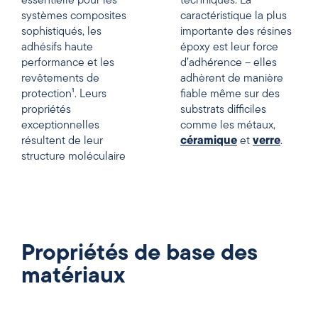
essentielle pour les
techniques. La
systèmes composites
caractéristique la plus
sophistiqués, les
importante des résines
adhésifs haute
époxy est leur force
performance et les
d’adhérence – elles
revêtements de
adhèrent de manière
protection¹. Leurs
fiable même sur des
propriétés
substrats difficiles
exceptionnelles
comme les métaux,
résultent de leur
céramique
et
verre
.
structure moléculaire
Propriétés de base des
matériaux