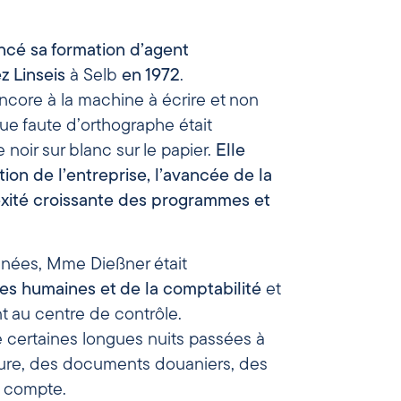
cé sa formation d’agent
z Linseis
à Selb
en 1972
.
t encore à la machine à écrire et non
ue faute d’orthographe était
noir sur blanc sur le papier.
Elle
tion de l’entreprise, l’avancée de la
exité croissante des programmes et
nées, Mme Dießner était
es humaines et de la comptabilité
et
nt au centre de contrôle.
e certaines longues nuits passées à
iture, des documents douaniers, des
e compte.