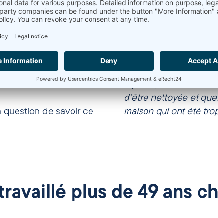
us les appareils
n’est à presque tous.
ans les années 1990 à
es et des anecdotes à
qui l’attendait dans l
faire part dans cet
je ne vais rien faire 
reposer, me détendre. 
d’être nettoyée et que
a question de savoir ce
maison qui ont été tr
travaillé plus de 49 ans c