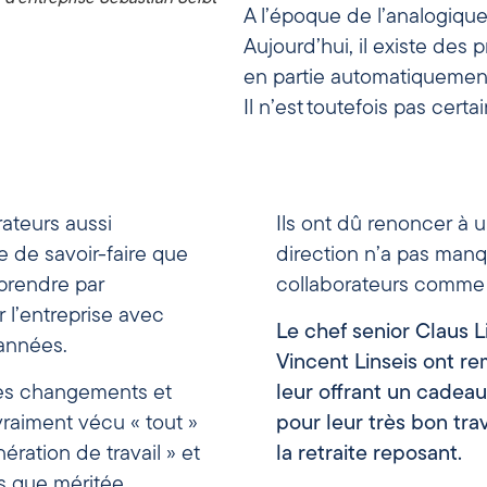
A l’époque de l’analogique,
Aujourd’hui, il existe des
en partie automatiquemen
Il n’est toutefois pas certa
ateurs aussi
Ils ont dû renoncer à 
e de savoir-faire que
direction n’a pas manq
prendre par
collaborateurs comme i
 l’entreprise avec
Le chef senior Claus Li
années.
Vincent Linseis ont r
les changements et
leur offrant un cadeau
 vraiment vécu « tout »
pour leur très bon trav
ération de travail » et
la retraite reposant.
s que méritée.