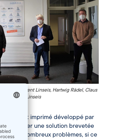
 avec : Vincent Linseis, Hartwig Rädel, Claus
is et Florian Linseis
d’un circuit imprimé développé par
urs su trouver une solution brevetée
ive à de nombreux problèmes, si ce