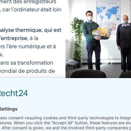
ement des enregistreurs
ar l’ordinateur était loin
nalyse thermique, qui est
l’entreprise
, à la
rs l’ère numérique et à
x.
ans sa transformation
mondial de produits de
Départ de M. Rädel Février 2021
Linse
é activement à ce
2010 étaient équipés 
s générations
M. Rädel et il a toujo
ons spéciales par ses
et généralement créat