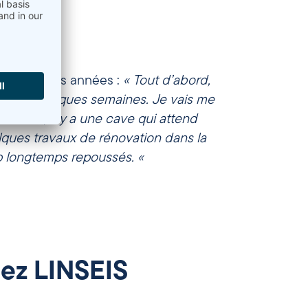
es prochaines années :
« Tout d’abord,
pendant quelques semaines. Je vais me
Ensuite, il y a une cave qui attend
lques travaux de rénovation dans la
op longtemps repoussés. «
hez LINSEIS