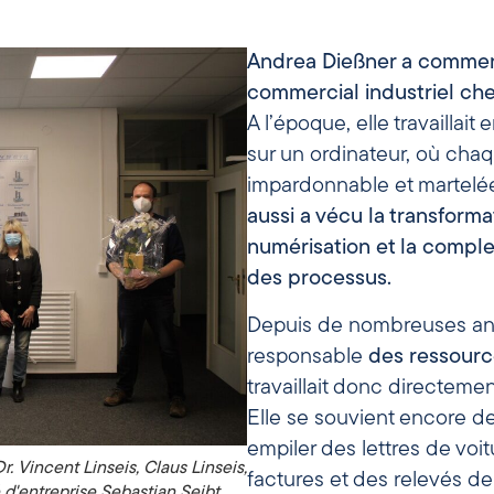
Andrea Dießner a commen
commercial industriel che
A l’époque, elle travaillai
sur un ordinateur, où chaq
impardonnable et martelée 
aussi a vécu la transforma
numérisation et la compl
des processus.
Depuis de nombreuses an
responsable
des ressourc
travaillait donc directeme
Elle se souvient encore d
empiler des lettres de vo
 Vincent Linseis, Claus Linseis,
factures et des relevés d
 d'entreprise Sebastian Seibt