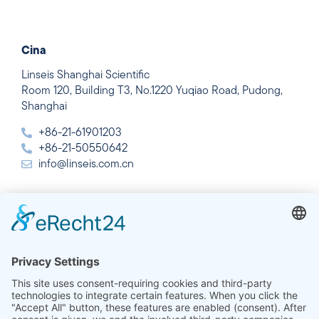
Cina
Linseis Shanghai Scientific
Room 120, Building T3, No.1220 Yuqiao Road, Pudong,
Shanghai
+86-21-61901203
+86-21-50550642
info@linseis.com.cn
India
Linseis Thermal Analysis India Pvt. Ltd.
Plot 65, 2nd Floor, Sai Enclave,
Sector 23, Dwarka, 110077 New Delhi
+91-11-42883851
sales@linseis.in