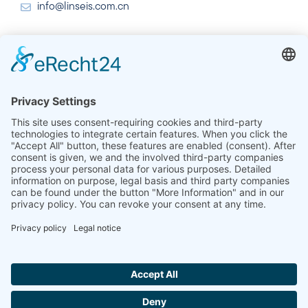
info@linseis.com.cn
India
Linseis Thermal Analysis India Pvt. Ltd.
Plot 65, 2nd Floor, Sai Enclave,
Sector 23, Dwarka, 110077 New Delhi
+91-11-42883851
sales@linseis.in
Hallo ich bin LINAI! Wie kann ich dir
helfen?