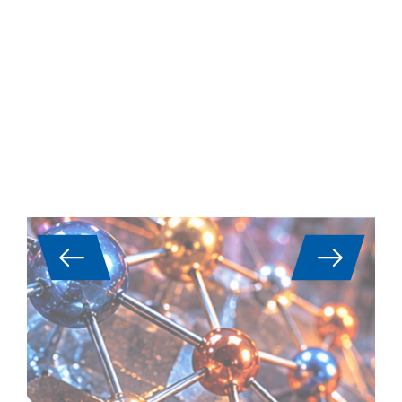
Leghe ad alta entropia (HEA):
Analisi termica e proprietà
termofisiche
Le leghe ad alta entropia (HEA) sono oggi
considerate una classe di materiali chiave per
applicazioni ad alte prestazioni nel settore
aerospaziale, nella produzione di energia, nelle
turbine e nella costruzione di reattori. Grazie
alla loro complessa composizione