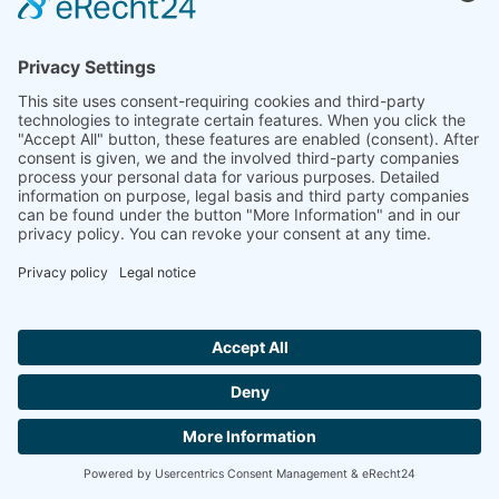
Le puissant
logiciel d’analyse thermique
LINSEIS, basé
sur Microsoft® Windows®, est la fonction la plus
importante dans la préparation, la réalisation et
l’évaluation des expériences thermoanalytiques, en plus
du matériel utilisé. Avec ce logiciel, Linseis offre une
solution complète pour la programmation de tous les
paramètres et fonctions de contrôle spécifiques à
l’instrument, ainsi que pour le stockage et l’analyse des
données. Ce progiciel a été développé par nos
spécialistes internes en logiciels et en applications et a
été testé pendant des années.
Hallo ich bin LINAI! Wie kann ich dir
helfen?
CONTACT