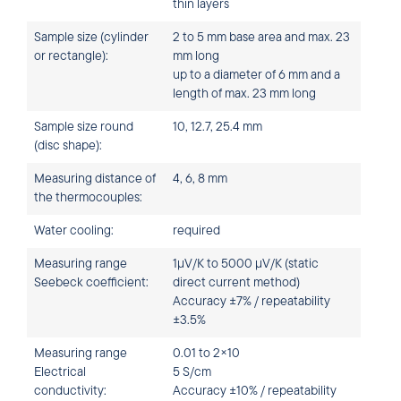
thin layers
Sample size (cylinder
2 to 5 mm base area and max. 23
or rectangle):
mm long
up to a diameter of 6 mm and a
length of max. 23 mm long
Sample size round
10, 12.7, 25.4 mm
(disc shape):
Measuring distance of
4, 6, 8 mm
the thermocouples:
Water cooling:
required
Measuring range
1µV/K to 5000 µV/K (static
Seebeck coefficient:
direct current method)
Accuracy ±7% / repeatability
±3.5%
Measuring range
0.01 to 2×10
Electrical
5 S/cm
conductivity:
Accuracy ±10% / repeatability