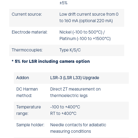
±5%
Current source:
Low drift current source from 0
to 160 mA (optional 220 mA)
Electrode material:
Nickel (-100 to 500°C) /
Platinum (-100 to +1500°C)
Thermocouples:
Type K/S/C
* 5% for LSR including camera option
Addon
LSR-3 (LSR L33) Upgrade
DC Harman
Direct ZT measurement on
method:
thermoelectric legs
Temperature
-100 to +400°C
range:
RT to +400°C
Sample holder:
Needle contacts for adiabatic
measuring conditions