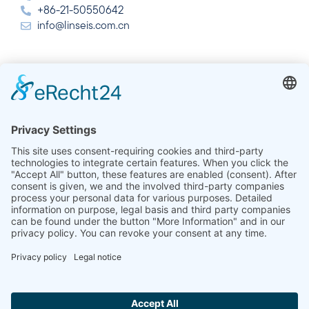
+86-21-50550642
info@linseis.com.cn
Inde
Linseis Thermal Analysis India Pvt Ltd.
Plot 65, 2nd Floor, Sai Enclave,
Sector 23, Dwarka, 110077 New Delhi
+91-11-42883851
sales@linseis.in