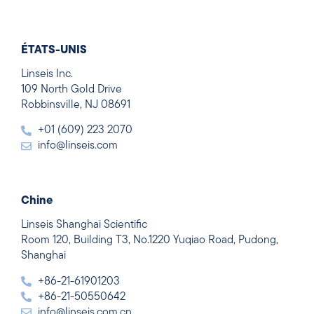
ÉTATS-UNIS
Linseis Inc.
109 North Gold Drive
Robbinsville, NJ 08691
+01 (609) 223 2070
info@linseis.com
Chine
Linseis Shanghai Scientific
Room 120, Building T3, No.1220 Yuqiao Road, Pudong,
Shanghai
+86-21-61901203
+86-21-50550642
info@linseis.com.cn