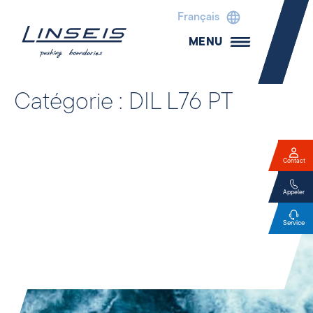
Français
MENU
Catégorie :
DIL L76 PT
Contact
Appeler
Service