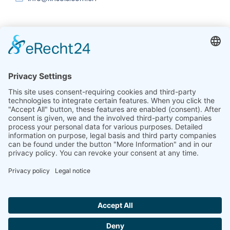
Inde
Linseis Thermal Analysis India Pvt Ltd.
Plot 65, 2nd Floor, Sai Enclave,
Sector 23, Dwarka, 110077 New Delhi
+91-11-42883851
sales@linseis.in
Hallo ich bin LINAI! Wie kann ich dir
helfen?
BULLETIN
SOCIÉTÉ
MENTIONS
PROTECTION
CONTACT
CONDITIONS