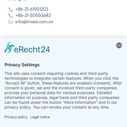
+86-21-61901203
+86-21-50550642
info@linseis.com.cn
Inde
Linseis Thermal Analysis India Pvt Ltd.
Plot 65, 2nd Floor, Sai Enclave,
Sector 23, Dwarka, 110077 New Delhi
+91-11-42883851
sales@linseis.in