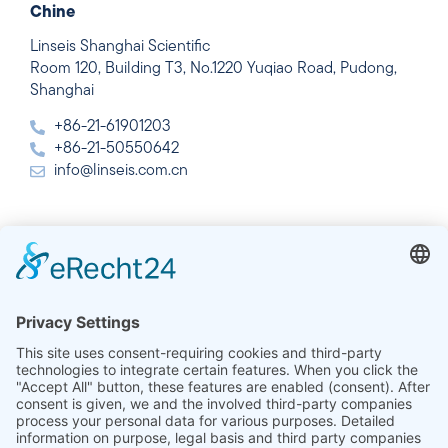
Chine
Linseis Shanghai Scientific
Room 120, Building T3, No.1220 Yuqiao Road, Pudong,
Shanghai
+86-21-61901203
+86-21-50550642
info@linseis.com.cn
Inde
Linseis Thermal Analysis India Pvt Ltd.
Plot 65, 2nd Floor, Sai Enclave,
Sector 23, Dwarka, 110077 New Delhi
+91-11-42883851
sales@linseis.in