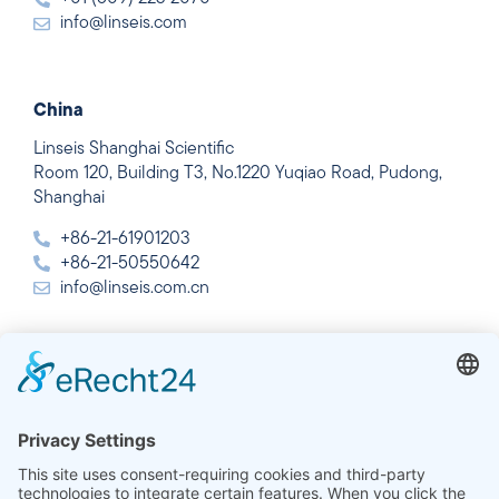
info@linseis.com
China
Linseis Shanghai Scientific
Room 120, Building T3, No.1220 Yuqiao Road, Pudong,
Shanghai
+86-21-61901203
+86-21-50550642
info@linseis.com.cn
Índia
Linseis Thermal Analysis India Pvt. Ltd.
Plot 65, 2nd Floor, Sai Enclave,
Setor 23, Dwarka, 110077 New Delhi