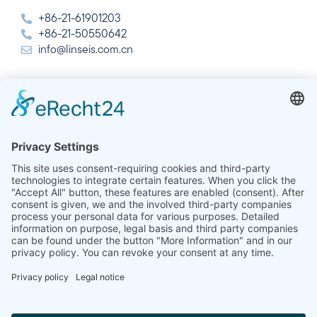
+86-21-61901203
+86-21-50550642
info@linseis.com.cn
Índia
Linseis Thermal Analysis India Pvt. Ltd.
Plot 65, 2nd Floor, Sai Enclave,
Setor 23, Dwarka, 110077 New Delhi
+91-11-42883851
sales@linseis.in