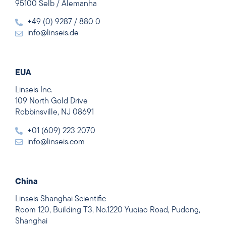
95100 Selb / Alemanha
+49 (0) 9287 / 880 0
info@linseis.de
EUA
Linseis Inc.
109 North Gold Drive
Robbinsville, NJ 08691
+01 (609) 223 2070
info@linseis.com
China
Linseis Shanghai Scientific
Room 120, Building T3, No.1220 Yuqiao Road, Pudong,
Shanghai