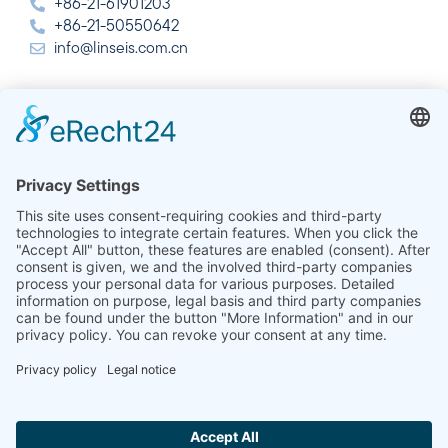
+86-21-61901203
+86-21-50550642
info@linseis.com.cn
India
Linseis Thermal Analysis India Pvt. Ltd.
Plot 65, 2nd Floor, Sai Enclave,
Sector 23, Dwarka, 110077 New Delhi
+91-11-42883851
sales@linseis.in