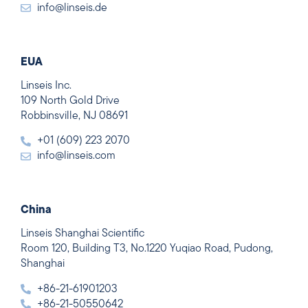
info@linseis.de
EUA
Linseis Inc.
109 North Gold Drive
Robbinsville, NJ 08691
+01 (609) 223 2070
info@linseis.com
China
Linseis Shanghai Scientific
Room 120, Building T3, No.1220 Yuqiao Road, Pudong,
Shanghai
+86-21-61901203
+86-21-50550642