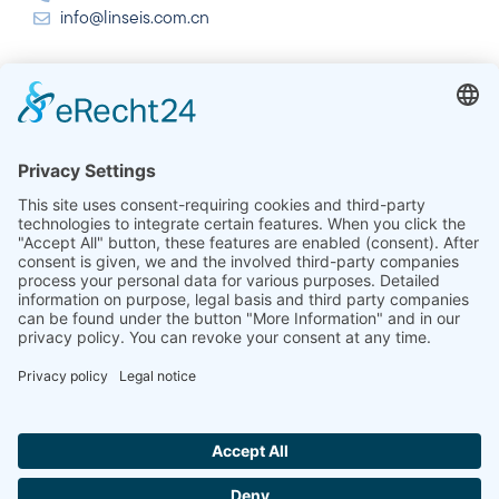
info@linseis.com.cn
Índia
Linseis Thermal Analysis India Pvt. Ltd.
Plot 65, 2nd Floor, Sai Enclave,
Setor 23, Dwarka, 110077 New Delhi
+91-11-42883851
sales@linseis.in
Hallo ich bin LINAI! Wie kann ich dir
helfen?