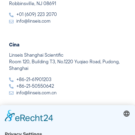
Robbinsville, NJ 08691
+01 (609) 223 2070
info@linseis.com
Cina
Linseis Shanghai Scientific
Room 120, Building T3, No.1220 Yuqiao Road, Pudong,
Shanghai
+86-21-61901203
+86-21-50550642
info@linseis.com.cn
India
Linseis Thermal Analysis India Pvt. Ltd.
Plot 65, 2nd Floor, Sai Enclave,