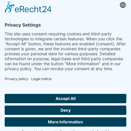
India
Linseis Thermal Analysis India Pvt. Ltd. Parcela 65, 2ª
Planta, Sai Enclave, Sector 23, Dwarka, 110077 Nueva
Delhi
+91-11-42883851
sales@linseis.in
Hallo ich bin LINAI! Wie kann ich dir
helfen?
BOLETÍN
LA
PIE DE
PROTECCIÓN
CONTACTA
GTC
EMPRESA
IMPRENTA
DE DATOS
CON
NOSOTROS