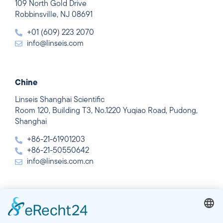
109 North Gold Drive
Robbinsville, NJ 08691
+01 (609) 223 2070
info@linseis.com
Chine
Linseis Shanghai Scientific
Room 120, Building T3, No.1220 Yuqiao Road, Pudong,
Shanghai
+86-21-61901203
+86-21-50550642
info@linseis.com.cn
Inde
Linseis Thermal Analysis India Pvt Ltd.