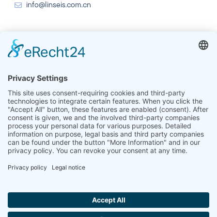
info@linseis.com.cn
India
Linseis Thermal Analysis India Pvt. Ltd. Parcela 65, 2ª
Planta, Sai Enclave, Sector 23, Dwarka, 110077 Nueva
Delhi
+91-11-42883851
sales@linseis.in
Hallo ich bin LINAI! Wie kann ich dir