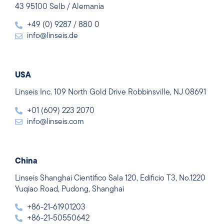
43 95100 Selb / Alemania
+49 (0) 9287 / 880 0
info@linseis.de
USA
Linseis Inc. 109 North Gold Drive Robbinsville, NJ 08691
+01 (609) 223 2070
info@linseis.com
China
Linseis Shanghai Científico Sala 120, Edificio T3, No.1220
Yuqiao Road, Pudong, Shanghai
+86-21-61901203
+86-21-50550642