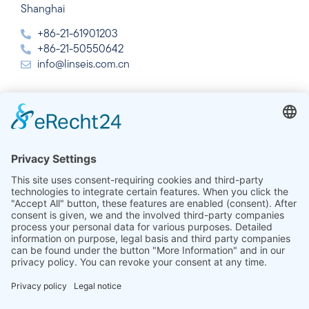
Shanghai
+86-21-61901203
+86-21-50550642
info@linseis.com.cn
Índia
Linseis Thermal Analysis India Pvt. Ltd.
Plot 65, 2nd Floor, Sai Enclave,
Setor 23, Dwarka, 110077 New Delhi
+91-11-42883851
sales@linseis.in