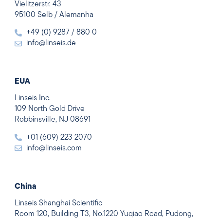
Vielitzerstr. 43
95100 Selb / Alemanha
+49 (0) 9287 / 880 0
info@linseis.de
EUA
Linseis Inc.
109 North Gold Drive
Robbinsville, NJ 08691
+01 (609) 223 2070
info@linseis.com
China
Linseis Shanghai Scientific
Room 120, Building T3, No.1220 Yuqiao Road, Pudong,