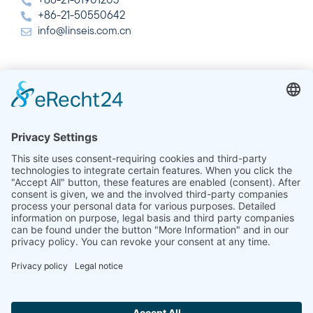
+86-21-61901203
+86-21-50550642
info@linseis.com.cn
インド
Linseis Thermal Analysis India Pvt. Ltd.
Plot 65, 2nd Floor, Sai Enclave,
Sector 23, Dwarka, 110077 New Delhi
+91-11-42883851
sales@linseis.in