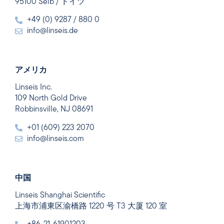
95100 Selb / ドイツ
+49 (0) 9287 / 880 0
info@linseis.de
アメリカ
Linseis Inc.
109 North Gold Drive
Robbinsville, NJ 08691
+01 (609) 223 2070
info@linseis.com
中国
Linseis Shanghai Scientific
上海市浦東区渝橋路 1220 号 T3 大厦 120 室