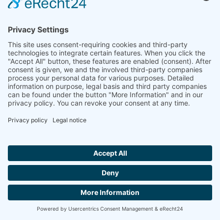
LFA L52 Nucleare
Potente LaserFlash
nucleare per la misurazione
delle proprietà termofisiche
MEHR ERFAHREN
Hallo ich bin LINAI! Wie kann ich dir
helfen?
CONTATTACI