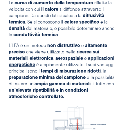
La
curva di aumento della temperatura
riflette la
velocità con cui
il calore
si diffonde attraverso il
campione. Da questi dati si calcola la
diffusività
termica
. Se si conoscono il
calore specifico
e la
densità
del materiale, è possibile determinare anche
la
conduttività termica
.
L’LFA è un metodo
non distruttivo
e
altamente
preciso
che viene utilizzato nella
ricerca sui
materiali
,
elettronica
,
aerospaziale
e
applicazioni
energetiche
è ampiamente utilizzato. I suoi vantaggi
principali sono i
tempi di misurazione ridotti
, la
preparazione minima del campione
e la possibilità
di testare un’
ampia gamma di materiali
, il tutto con
un’elevata ripetibilità e in condizioni
atmosferiche controllate.