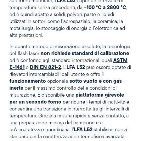
suo forno modulare,
l’LFA L52
copre un intervallo di
temperatura senza precedenti, da
–100 °C a 2800 °C
,
ed è quindi adatto a solidi, polveri, paste e liquidi
utilizzati in settori come l’aerospaziale, la ceramica, la
metallurgia, lo stoccaggio di energia e l’elettronica ad
alte prestazioni.
In quanto metodo di misurazione assoluto, la tecnologia
del flash laser
non richiede standard di calibrazione
ed è conforme agli standard internazionali quali
ASTM
E-1461
e
DIN EN 821-2
. L’
LFA L52
può essere dotato di
rilevatori intercambiabili dall’utente e offre il
funzionamento
opzionale
sotto vuoto e con gas
inerte
per il massimo controllo delle condizioni di
misurazione. È disponibile una
piattaforma girevole
per un secondo forno
per ridurre i tempi di inattività e
consentire una transizione ininterrotta tra gli intervalli di
temperatura. Grazie a misure rapide e senza contatto, a
una preparazione minima del campione e a
un’accuratezza straordinaria, l’
LFA L52
stabilisce nuovi
standard per la caratterizzazione termofisica avanzata