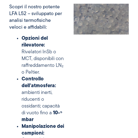
Scopri il nostro potente
LFA L52 – sviluppato per
analisi termofisiche
veloci e affidabili:
Opzioni del
rilevatore:
Rivelatori InSb o
MCT, disponibili con
raffreddamento LN₂
o Peltier.
Controllo
dell’atmosfera:
ambienti inerti,
riducenti o
ossidanti; capacità
di vuoto fino a
10-⁵
mbar
Manipolazione dei
campioni: