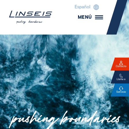
Español
MENÚ
Contacto
Llama a
Servicio