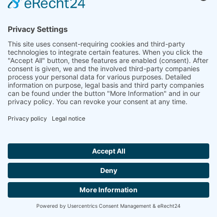
Catálogo de productos
termoeléctricos (PDF)
DESCARGAR
Hallo ich bin LINAI! Wie kann ich dir
helfen?
CONTACTA CON NOSOTROS