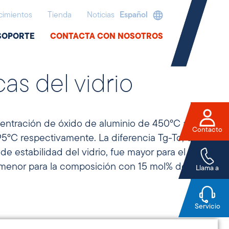
imientos
Tienda
Noticias
Español
SOPORTE
CONTACTA CON NOSOTROS
as del vidrio
entración de óxido de aluminio de 450°C a
Contacto
5°C respectivamente. La diferencia Tg-Tc, que
menor para la composición con 15 mol% de
Llama a
Servicio