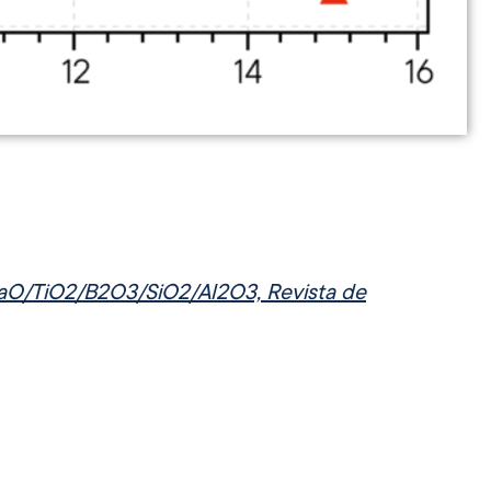
/BaO/TiO2/B2O3/SiO2/Al2O3, Revista de