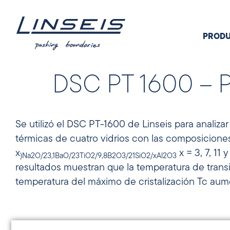
PROD
DSC PT 1600 – Pr
Se utilizó el DSC PT-1600 de Linseis para analiza
térmicas de cuatro vidrios con las composiciones
x
x = 3, 7, 11 
se utiliza como criterio de estabilid
)Na2O/23
,1BaO/23TiO2/9
,8B2O3/21SiO2/xAl2O3
resultados muestran que la temperatura de transic
temperatura del máximo de cristalización Tc aum