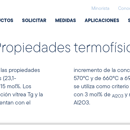
Minorista
Conoc
UCTOS
SOLICITAR
MEDIDAS
APLICACIONES
opiedades termofísic
r las propiedades
incremento de la conc
 (23,1-
570°C y de 660°C a 69
y 15 mol%. Los
ad del vidrio, fue mayor para el vidrio
ión vítrea Tg y la
con 3 mol% de
y 
Al2O3
entan con el
Al2O3.