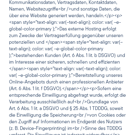
Kommunikationsdaten, Vertragsdaten, Kontaktdaten,
Namen, Websitezugriffe<br />und sonstige Daten, die
über eine Website generiert werden, handeln.</p><p>
<span style=”text-align: var(–text-align); color: var( –e-
global-color-primary );”>Das externe Hosting erfolgt
zum Zwecke der Vertragserfüllung gegenüber unseren
potenziellen und </span><span style=”text-align: var(–
text-align); color: var( –e-global-color-primary
);”>bestehenden Kunden (Art. 6 Abs. 1 lit. b DSGVO) und
im Interesse einer sicheren, schnellen und effizienten
</span><span style=”text-align: var(–text-align); color:
var( –e-global-color-primary );”>Bereitstellung unseres
Online-Angebots durch einen professionellen Anbieter
(Art. 6 Abs. 1 lit. f DSGVO).</span></p><p>Sofern eine
entsprechende Einwilligung abgefragt wurde, erfolgt die
Verarbeitung ausschließlich auf<br />Grundlage von
Art. 6 Abs. 1 lit. a DSGVO und § 25 Abs. 1 TDDDG, soweit
die Einwilligung die Speicherung<br />von Cookies oder
den Zugriff auf Informationen im Endgerät des Nutzers
(z. B. Device-Fingerprinting) im<br />Sinne des TDDDG