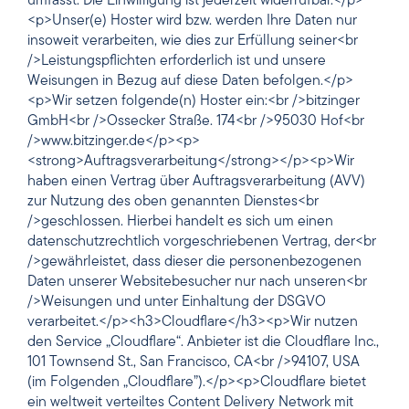
umfasst. Die Einwilligung ist jederzeit widerrufbar.</p>
<p>Unser(e) Hoster wird bzw. werden Ihre Daten nur
insoweit verarbeiten, wie dies zur Erfüllung seiner<br
/>Leistungspflichten erforderlich ist und unsere
Weisungen in Bezug auf diese Daten befolgen.</p>
<p>Wir setzen folgende(n) Hoster ein:<br />bitzinger
GmbH<br />Ossecker Straße. 174<br />95030 Hof<br
/>www.bitzinger.de</p><p>
<strong>Auftragsverarbeitung</strong></p><p>Wir
haben einen Vertrag über Auftragsverarbeitung (AVV)
zur Nutzung des oben genannten Dienstes<br
/>geschlossen. Hierbei handelt es sich um einen
datenschutzrechtlich vorgeschriebenen Vertrag, der<br
/>gewährleistet, dass dieser die personenbezogenen
Daten unserer Websitebesucher nur nach unseren<br
/>Weisungen und unter Einhaltung der DSGVO
verarbeitet.</p><h3>Cloudflare</h3><p>Wir nutzen
den Service „Cloudflare“. Anbieter ist die Cloudflare Inc.,
101 Townsend St., San Francisco, CA<br />94107, USA
(im Folgenden „Cloudflare”).</p><p>Cloudflare bietet
ein weltweit verteiltes Content Delivery Network mit