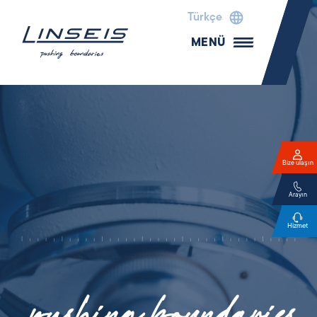
Türkçe
MENÜ
Bize ulaşın
Arayın
Hizmet