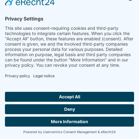
Hallo ich bin LINAI! Wie kann ich dir
helfen?
BIZE ULAŞIN