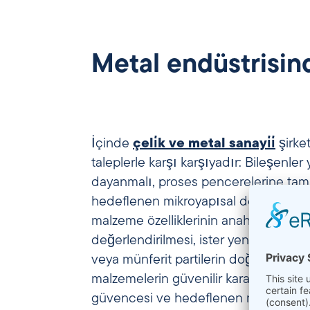
Metal endüstrisi
İçinde
çeli̇k ve metal sanayi̇i̇
şirket
taleplerle karşı karşıyadır: Bileşenler
dayanmalı, proses pencerelerine tam 
hedeflenen mikroyapısal değişiklikler g
malzeme özelliklerinin anahtarıdır. İst
değerlendirilmesi, ister yenilikçi alaşı
veya münferit partilerin doğrulanması
malzemelerin güvenilir karakterizasyon
güvencesi ve hedeflenen malzeme gel