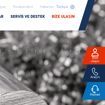
iyer
Perakendeci
Haberler
Türkçe
AR
SERVIS VE DESTEK
BIZE ULAŞIN
Bize
ulaşın
Arayın
Hizmet