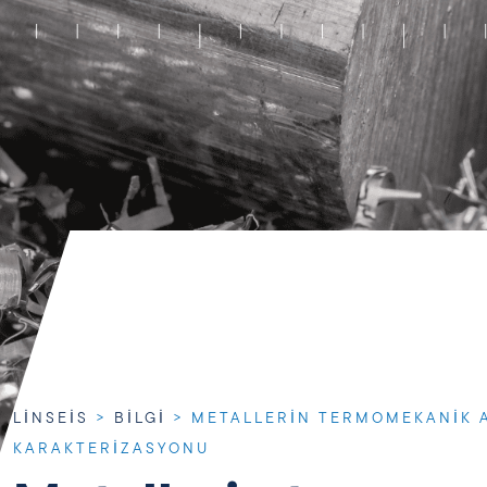
LINSEIS
>
BILGI
>
METALLERIN TERMOMEKANIK A
KARAKTERIZASYONU