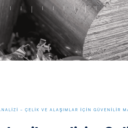
NALIZI – ÇELIK VE ALAŞIMLAR IÇIN GÜVENILIR 