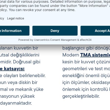
iz (TMA) ne işe yarar?
ulanan kuvvetin bir
başlangıcı gibi dönüşüm
sal değişikliklerini
Modern
TMA sistemle
midir. Doğrusal gibi
kesin bir kuvvet çözünü
 katsayısı
geometrileri ve test m
ayları belirlenebilir.
esnekliğini önemli ölçü
n veya diskin bir
için ölçümler, oksidas
rmal ve mekanik yüke
önlemek için kontrollü 
rmasyonun yüksek
gerçekleştirilebilir.
 dayanmaktadır.