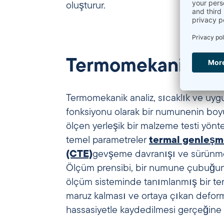
oluşturur.
Termomekanik anal
Termomekanik analiz, sıcaklık ve uyg
fonksiyonu olarak bir numunenin boyut
ölçen yerleşik bir malzeme testi yönte
temel parametreler
termal genleşme
(CTE)
gevşeme davranışı ve sürünme ol
Ölçüm prensibi, bir numune çubuğunu
ölçüm sisteminde tanımlanmış bir te
maruz kalması ve ortaya çıkan defo
hassasiyetle kaydedilmesi gerçeğine