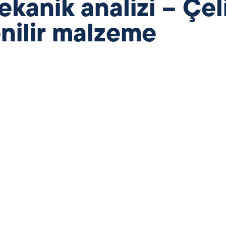
kanik analizi – Çel
enilir malzeme