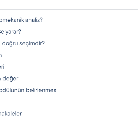
omekanik analiz?
e yarar?
n doğru seçimdir?
n
ri
a değer
 modülünün belirlenmesi
akaleler