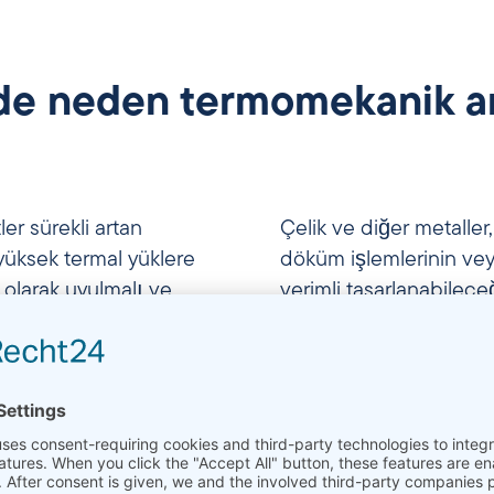
nde neden termomekanik an
ler sürekli artan
Çelik ve diğer metaller, 
 yüksek termal yüklere
döküm işlemlerinin ve
olarak uyulmalı ve
verimli tasarlanabilece
enellikle iyileştirilmiş
mekanik davranışın bel
er kaynak yapılarının
prosedürlerinden geçer.
mların geliştirilmesi
bilinmesi, üretim süreçl
 olsun – metalik
ıskartaların önlenmesi
u, sürdürülebilir kalite
iştirme için temel