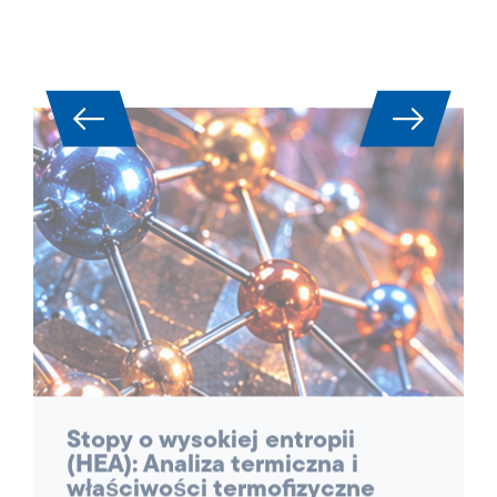
Stopy o wysokiej entropii
(HEA): Analiza termiczna i
właściwości termofizyczne
Stopy o wysokiej entropii (HEA) są obecnie
uważane za kluczową klasę materiałów do
wysokowydajnych zastosowań w lotnictwie,
energetyce, turbinach i budowie reaktorów. Ze
względu na swój złożony, wieloskładnikowy
skład, wykazują unikalne kombinacje wysokiej
wytrzymałości, odporności na temperaturę i
utlenianie – ale jednocześnie są niezwykle
trudne do scharakteryzowania.