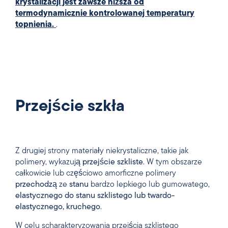
krystalizacji jest zawsze niższa od
termodynamicznie kontrolowanej temperatury
topnienia.
.
Przejście szkła
Z drugiej strony materiały niekrystaliczne, takie jak
polimery, wykazują
przejście szkliste
. W tym obszarze
całkowicie lub częściowo amorficzne polimery
przechodzą
ze
stanu
bardzo lepkiego lub gumowatego,
elastycznego
do
stanu
szklistego
lub
twardo-
elastycznego,
kruchego
.
W celu scharakteryzowania przejścia szklistego