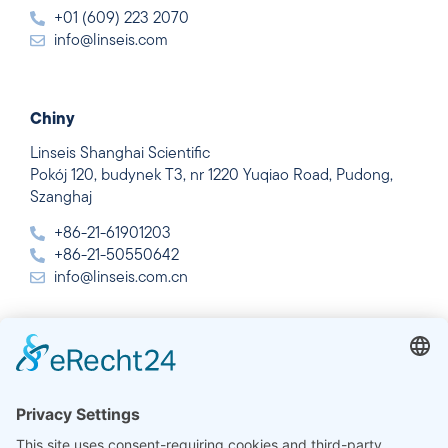
+01 (609) 223 2070
info@linseis.com
Chiny
Linseis Shanghai Scientific
Pokój 120, budynek T3, nr 1220 Yuqiao Road, Pudong,
Szanghaj
+86-21-61901203
+86-21-50550642
info@linseis.com.cn
Indie
Linseis Thermal Analysis India Pvt. Ltd.
Plot 65, 2nd Floor, Sai Enclave,
Sector 23, Dwarka, 110077 New Delhi