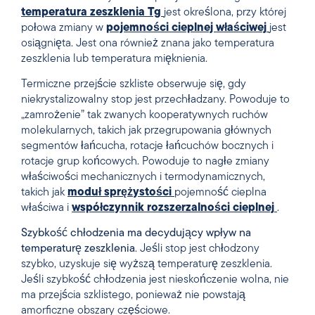
temperatura zeszklenia Tg
jest określona, przy której
połowa zmiany w
pojemności cieplnej właściwej
jest
osiągnięta. Jest ona również znana jako temperatura
zeszklenia lub temperatura mięknienia.
Termiczne przejście szkliste obserwuje się, gdy
niekrystalizowalny stop jest przechładzany. Powoduje to
„zamrożenie” tak zwanych kooperatywnych ruchów
molekularnych, takich jak przegrupowania głównych
segmentów łańcucha, rotacje łańcuchów bocznych i
rotacje grup końcowych. Powoduje to nagłe zmiany
właściwości mechanicznych i termodynamicznych,
takich jak
moduł sprężystości
pojemność cieplna
właściwa i
współczynnik rozszerzalności cieplnej
.
Szybkość chłodzenia
ma
decydujący
wpływ
na
temperaturę zeszklenia
. Jeśli stop jest chłodzony
szybko, uzyskuje się wyższą temperaturę zeszklenia.
Jeśli szybkość chłodzenia jest nieskończenie wolna, nie
ma przejścia szklistego, ponieważ nie powstają
amorficzne obszary częściowe.