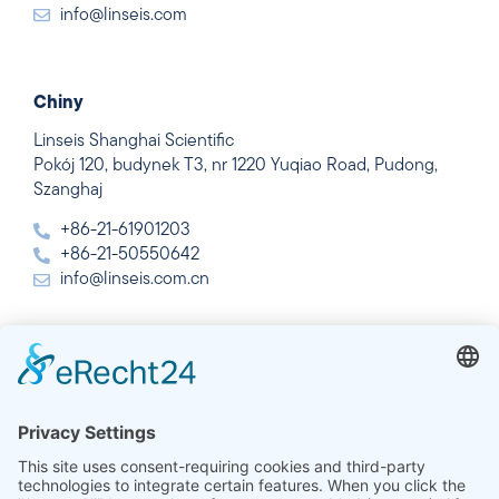
info@linseis.com
Chiny
Linseis Shanghai Scientific
Pokój 120, budynek T3, nr 1220 Yuqiao Road, Pudong,
Szanghaj
+86-21-61901203
+86-21-50550642
info@linseis.com.cn
Indie
Linseis Thermal Analysis India Pvt. Ltd.
Plot 65, 2nd Floor, Sai Enclave,
Sector 23, Dwarka, 110077 New Delhi
+91-11-42883851