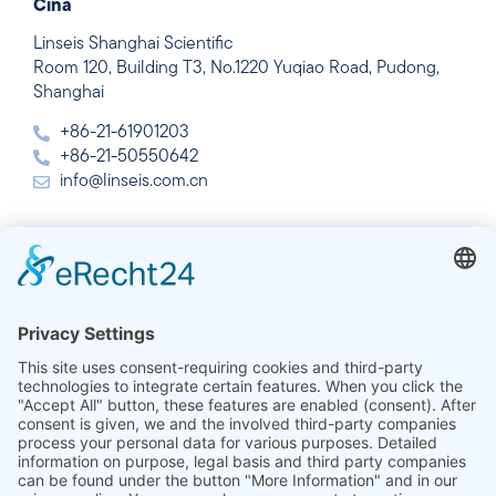
Cina
Linseis Shanghai Scientific
Room 120, Building T3, No.1220 Yuqiao Road, Pudong,
Shanghai
+86-21-61901203
+86-21-50550642
info@linseis.com.cn
India
Linseis Thermal Analysis India Pvt. Ltd.
Plot 65, 2nd Floor, Sai Enclave,
Sector 23, Dwarka, 110077 New Delhi
+91-11-42883851
sales@linseis.in