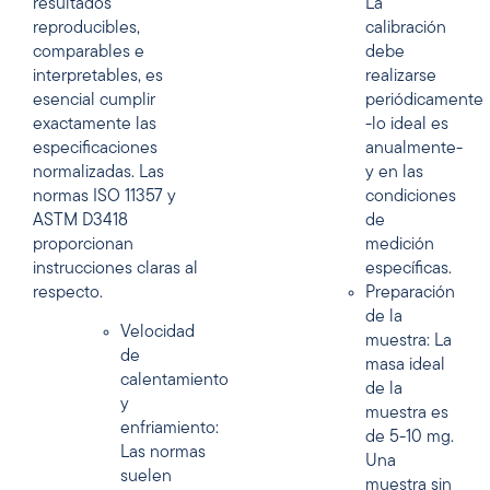
resultados
La
reproducibles,
calibración
comparables e
debe
interpretables, es
realizarse
esencial cumplir
periódicamente
exactamente las
-lo ideal es
especificaciones
anualmente-
normalizadas. Las
y en las
normas ISO 11357 y
condiciones
ASTM D3418
de
proporcionan
medición
instrucciones claras al
específicas.
respecto.
Preparación
de la
Velocidad
muestra: La
de
masa ideal
calentamiento
de la
y
muestra es
enfriamiento:
de 5-10 mg.
Las normas
Una
suelen
muestra sin