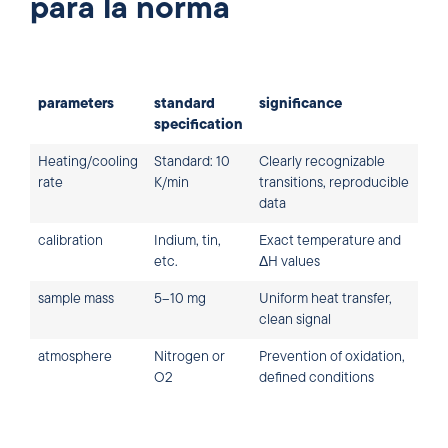
para la norma
parameters
standard
significance
specification
Heating/cooling
Standard: 10
Clearly recognizable
rate
K/min
transitions, reproducible
data
calibration
Indium, tin,
Exact temperature and
etc.
ΔH values
sample mass
5–10 mg
Uniform heat transfer,
clean signal
atmosphere
Nitrogen or
Prevention of oxidation,
O2
defined conditions