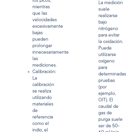
los picos,
La medición
mientras
suele
que las
realizarse
velocidades
bajo
excesivamente
nitrógeno
bajas
para evitar
pueden
la oxidación.
prolongar
Puede
innecesariamente
utilizarse
las
oxígeno
mediciones.
para
Calibración:
determinadas
La
pruebas
calibración
(por
se realiza
ejemplo,
utilizando
OIT). El
materiales
caudal de
de
gas de
referencia
purga suele
como el
ser de 50-
indio, el