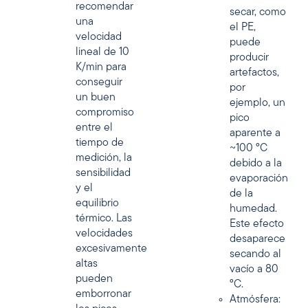
recomendar
secar, como
una
el PE,
velocidad
puede
lineal de 10
producir
K/min para
artefactos,
conseguir
por
un buen
ejemplo, un
compromiso
pico
entre el
aparente a
tiempo de
~100 °C
medición, la
debido a la
sensibilidad
evaporación
y el
de la
equilibrio
humedad.
térmico. Las
Este efecto
velocidades
desaparece
excesivamente
secando al
altas
vacío a 80
pueden
°C.
emborronar
Atmósfera: