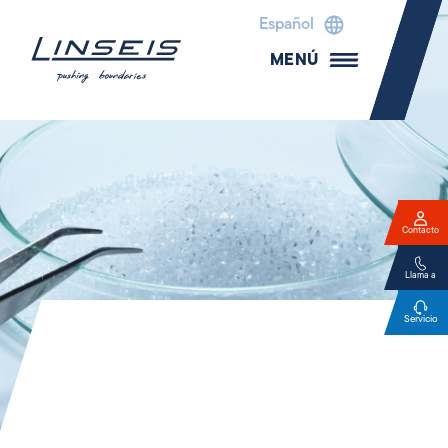
Español
MENÚ
Contacto
Llama a
Servicio