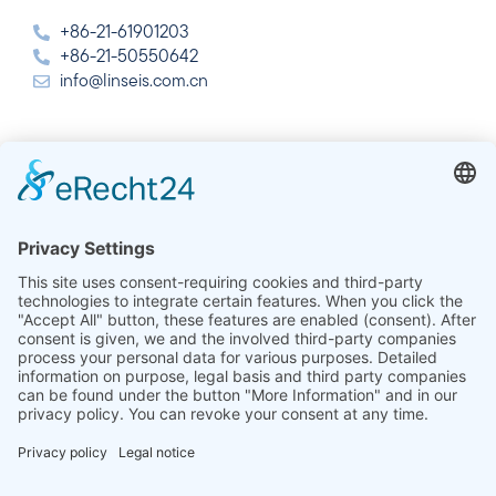
+86-21-61901203
+86-21-50550642
info@linseis.com.cn
India
Linseis Thermal Analysis India Pvt. Ltd. Parcela 65, 2ª
Planta, Sai Enclave, Sector 23, Dwarka, 110077 Nueva
Delhi
+91-11-42883851
sales@linseis.in