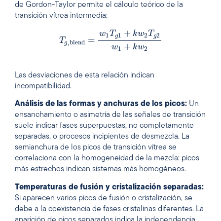
de Gordon-Taylor permite el cálculo teórico de la
transición vítrea intermedia:
+
w
T
k
w
T
1
1
2
2
g
g
=
T
,
blend
g
+
w
k
w
1
2
Las desviaciones de esta relación indican
incompatibilidad.
Análisis
de las formas y anchuras de los picos:
Un
ensanchamiento o asimetría de las señales de transición
suele indicar fases superpuestas, no completamente
separadas, o procesos incipientes de desmezcla. La
semianchura de los picos de transición vítrea se
correlaciona con la homogeneidad de la mezcla: picos
más estrechos indican sistemas más homogéneos.
Temperaturas de fusión y cristalización separadas:
Si aparecen varios picos de fusión o cristalización, se
debe a la coexistencia de fases cristalinas diferentes. La
aparición de picos separados indica la independencia