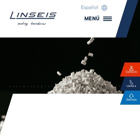
Español
MENÚ
Contacto
Llama a
Servicio