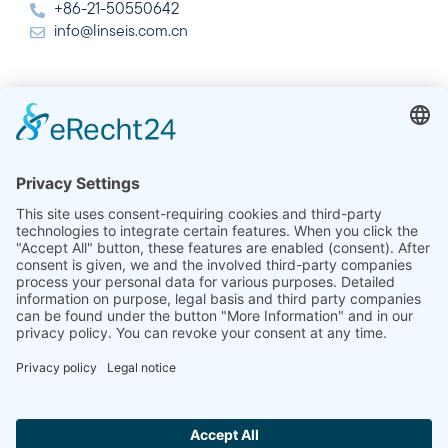
+86-21-50550642
info@linseis.com.cn
India
Linseis Thermal Analysis India Pvt. Ltd. Parcela 65, 2ª
Planta, Sai Enclave, Sector 23, Dwarka, 110077 Nueva
Delhi
+91-11-42883851
sales@linseis.in