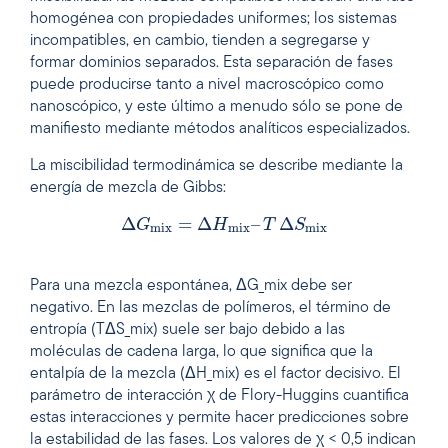
homogénea con propiedades uniformes; los sistemas
incompatibles, en cambio, tienden a segregarse y
formar dominios separados. Esta separación de fases
puede producirse tanto a nivel macroscópico como
nanoscópico, y este último a menudo sólo se pone de
manifiesto mediante métodos analíticos especializados.
La miscibilidad termodinámica se describe mediante la
energía de mezcla de Gibbs:
Δ
=
Δ
–
Δ
G
H
T
S
m
i
x
m
i
x
m
i
x
Para una mezcla espontánea, ΔG_mix debe ser
negativo. En las mezclas de polímeros, el término de
entropía (TΔS_mix) suele ser bajo debido a las
moléculas de cadena larga, lo que significa que la
entalpía de la mezcla (ΔH_mix) es el factor decisivo. El
parámetro de interacción χ de Flory-Huggins cuantifica
estas interacciones y permite hacer predicciones sobre
la estabilidad de las fases. Los valores de χ < 0,5 indican