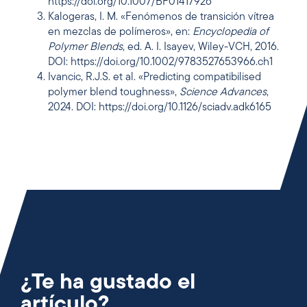
https://doi.org/10.1007/BF01417926
Kalogeras, I. M. «Fenómenos de transición vítrea
en mezclas de polímeros», en:
Encyclopedia of
Polymer Blends
, ed. A. I. Isayev, Wiley-VCH, 2016.
DOI: https://doi.org/10.1002/9783527653966.ch1
Ivancic, R.J.S. et al. «Predicting compatibilised
polymer blend toughness»,
Science Advances
,
2024. DOI: https://doi.org/10.1126/sciadv.adk6165
¿Te ha gustado el
artículo?