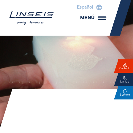
Español
MENÚ
Contacto
Llama a
Servicio