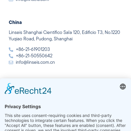
China
Linseis Shanghai Científico Sala 120, Edificio T3, No.1220
Yuqiao Road, Pudong, Shanghai
+86-21-61901203
+86-21-50550642
info@linseis.com.cn
India
Linseis Thermal Analysis India Pvt. Ltd. Parcela 65, 2ª
Planta, Sai Enclave, Sector 23, Dwarka, 110077 Nueva
Delhi
+91-11-42883851
sales@linseis.in