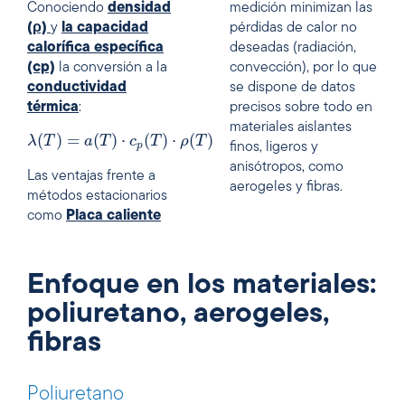
Conociendo
densidad
medición minimizan las
(ρ)
y
la capacidad
pérdidas de calor no
calorífica específica
deseadas (radiación,
(cp)
la conversión a la
convección), por lo que
conductividad
se dispone de datos
térmica
:
precisos sobre todo en
materiales aislantes
(
)
=
(
)
⋅
(
)
⋅
(
)
λ
T
a
T
c
T
ρ
T
p
finos, ligeros y
anisótropos, como
Las ventajas frente a
aerogeles y fibras.
métodos estacionarios
como
Placa caliente
Enfoque en los materiales:
poliuretano, aerogeles,
fibras
Poliuretano