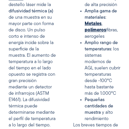
destello láser mide la
de alta precisión
difusividad térmica (a)
Amplia gama de
de una muestra en su
materiales
:
mayor parte con forma
Metales
,
de disco. Un pulso
polímeros
fibras,
corto e intenso de
aerogeles
energía incide sobre la
Amplio rango de
superficie de la
temperaturas
: los
muestra. El aumento de
sistemas
temperatura a lo largo
modernos de
del tiempo en el lado
AGL suelen cubrir
opuesto se registra con
temperaturas
gran precisión
desde -100°C
mediante un detector
hasta bastante
de infrarrojos (ASTM
más de 1.000°C
E1461). La difusividad
Pequeñas
térmica puede
cantidades de
determinarse mediante
muestra
y alto
el perfil de temperatura
rendimiento
a lo largo del tiempo.
Los breves tiempos de