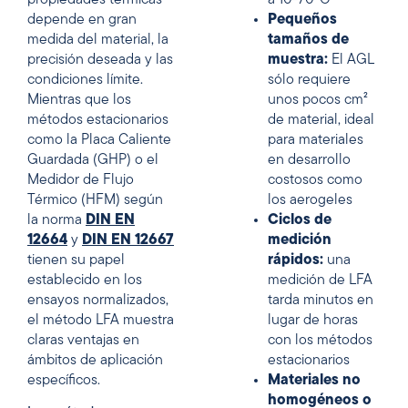
propiedades térmicas
a 10-70°C
depende en gran
Pequeños
medida del material, la
tamaños de
precisión deseada y las
muestra:
El AGL
condiciones límite.
sólo requiere
Mientras que los
unos pocos cm²
métodos estacionarios
de material, ideal
como la Placa Caliente
para materiales
Guardada (GHP) o el
en desarrollo
Medidor de Flujo
costosos como
Térmico (HFM) según
los aerogeles
la norma
DIN EN
Ciclos de
12664
y
DIN EN 12667
medición
tienen su papel
rápidos:
una
establecido en los
medición de LFA
ensayos normalizados,
tarda minutos en
el método LFA muestra
lugar de horas
claras ventajas en
con los métodos
ámbitos de aplicación
estacionarios
específicos.
Materiales no
homogéneos o