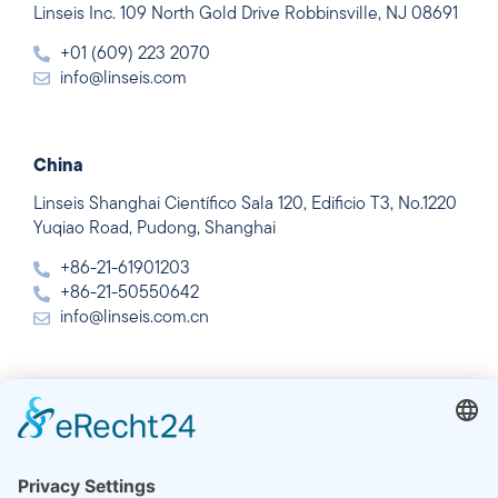
Linseis Inc. 109 North Gold Drive Robbinsville, NJ 08691
+01 (609) 223 2070
info@linseis.com
China
Linseis Shanghai Científico Sala 120, Edificio T3, No.1220
Yuqiao Road, Pudong, Shanghai
+86-21-61901203
+86-21-50550642
info@linseis.com.cn
India
Linseis Thermal Analysis India Pvt. Ltd. Parcela 65, 2ª
Planta, Sai Enclave, Sector 23, Dwarka, 110077 Nueva
Delhi